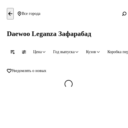
Все города
Daewoo Leganza Зафарабад
Цена
Год выпуска
Кузов
Коробка пе
Уведомлять о новых