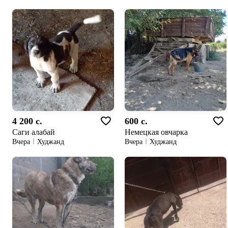
4 200 c.
600 c.
Cаги алабай
Немецкая овчарка
Вчера
Худжанд
Вчера
Худжанд