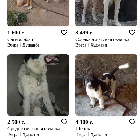
1 600 c.
3 499 c.
Саги алабаи
Собака азиатская овчарка
Вчера
Душанбе
Вчера
Худжанд
2 500 c.
4 100 c.
Среднеазиатская овчарка
Щенок
Вчера
Худжанд
Вчера
Худжанд