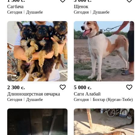
1 500 c.
5 000 c.
Cагбача
Щенок
Сегодня
Душанбе
Сегодня
Душанбе
2 300 c.
5 000 c.
Длинношерстная овчарка
Саги Алабай
Сегодня
Душанбе
Сегодня
Бохтар (Курган-Тюбе)