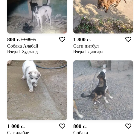
800 c.
1 800 c.
1 000 c.
Собака Алабай
Саги питбул
Вчера
Худжанд
Вчера
Дангара
1 000 c.
800 c.
Саг алабае
Собака