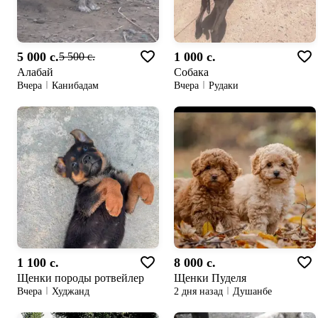
5 000 c.
1 000 c.
5 500 c.
Алабай
Собака
Вчера
Канибадам
Вчера
Рудаки
1 100 c.
8 000 c.
Щенки породы ротвейлер
Щенки Пуделя
Вчера
Худжанд
2 дня назад
Душанбе