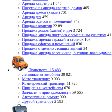
Аренда квартир
21 545
Посуточная аренда квартир, домов
465
Аренда домов (хавли)
701
Аренда дач
459
Аренда офисов и помещений
748
Продажа квартир
22 891
Продажа домов (хавли) и дач
3 724
Продажа, аренда построек с земельным участком
41
Продажа, аренда гаражей и стоянок
107
Продажа офисов и помещений
836
Продажа отдельно стоящих зданий
34
Продажа, аренда вагончиков, бытовок, вагон-домов
Транспорт
115 483
Легковые автомобили
30 021
Мото транспорт
9 903
Коммерческий транспорт
11 725
Прицепы и контейнеры
676
Запчасти и принадлежности
59 665
Автосервис и ремонт
900
Другой транспорт
2 593