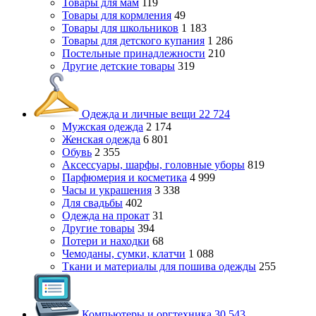
Товары для мам
119
Товары для кормления
49
Товары для школьников
1 183
Товары для детского купания
1 286
Постельные принадлежности
210
Другие детские товары
319
Одежда и личные вещи
22 724
Мужская одежда
2 174
Женская одежда
6 801
Обувь
2 355
Аксессуары, шарфы, головные уборы
819
Парфюмерия и косметика
4 999
Часы и украшения
3 338
Для свадьбы
402
Одежда на прокат
31
Другие товары
394
Потери и находки
68
Чемоданы, сумки, клатчи
1 088
Ткани и материалы для пошива одежды
255
Компьютеры и оргтехника
30 543