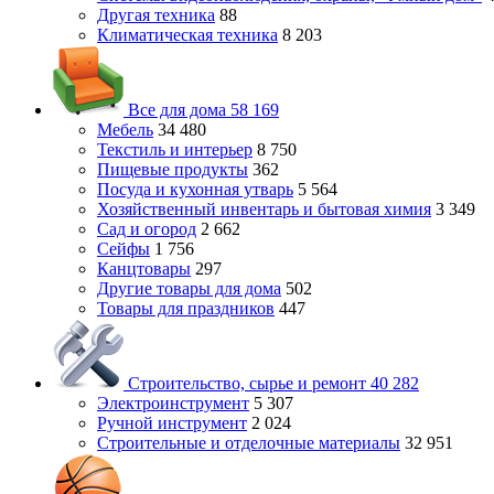
Другая техника
88
Климатическая техника
8 203
Все для дома
58 169
Мебель
34 480
Текстиль и интерьер
8 750
Пищевые продукты
362
Посуда и кухонная утварь
5 564
Хозяйственный инвентарь и бытовая химия
3 349
Сад и огород
2 662
Сейфы
1 756
Канцтовары
297
Другие товары для дома
502
Товары для праздников
447
Строительство, сырье и ремонт
40 282
Электроинструмент
5 307
Ручной инструмент
2 024
Строительные и отделочные материалы
32 951