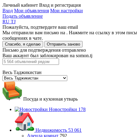
Личный кабинет
Вход и регистрация
Вход
Мои объявления
Мои настройки
Подать объявление
RU
TJ
Пожалуйста, подтвердите ваш email
Мы отправили вам письмо на
. Нажмите на ссылку в этом пись
сообщениях в чате.
Спасибо, я сделаю
Отправить заново
Письмо для подтверждения отправлено
Ваш аккаунт был заблокирован на somon.tj
Весь Таджикистан
Посуда и кухонная утварь
Новостройки
178
Недвижимость
53 061
Аренда комнат
792