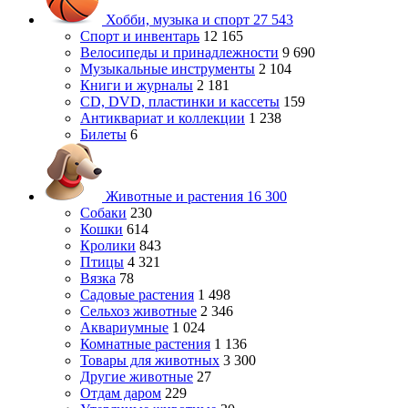
Хобби, музыка и спорт
27 543
Спорт и инвентарь
12 165
Велосипеды и принадлежности
9 690
Музыкальные инструменты
2 104
Книги и журналы
2 181
CD, DVD, пластинки и кассеты
159
Антиквариат и коллекции
1 238
Билеты
6
Животные и растения
16 300
Собаки
230
Кошки
614
Кролики
843
Птицы
4 321
Вязка
78
Садовые растения
1 498
Сельхоз животные
2 346
Аквариумные
1 024
Комнатные растения
1 136
Товары для животных
3 300
Другие животные
27
Отдам даром
229