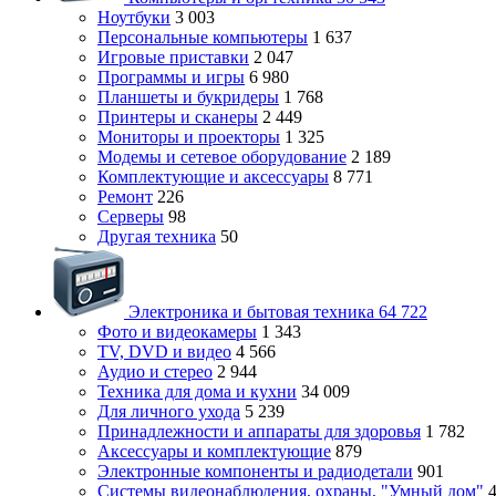
Ноутбуки
3 003
Персональные компьютеры
1 637
Игровые приставки
2 047
Программы и игры
6 980
Планшеты и букридеры
1 768
Принтеры и сканеры
2 449
Мониторы и проекторы
1 325
Модемы и сетевое оборудование
2 189
Комплектующие и аксессуары
8 771
Ремонт
226
Серверы
98
Другая техника
50
Электроника и бытовая техника
64 722
Фото и видеокамеры
1 343
TV, DVD и видео
4 566
Аудио и стерео
2 944
Техника для дома и кухни
34 009
Для личного ухода
5 239
Принадлежности и аппараты для здоровья
1 782
Аксессуары и комплектующие
879
Электронные компоненты и радиодетали
901
Системы видеонаблюдения, охраны, "Умный дом"