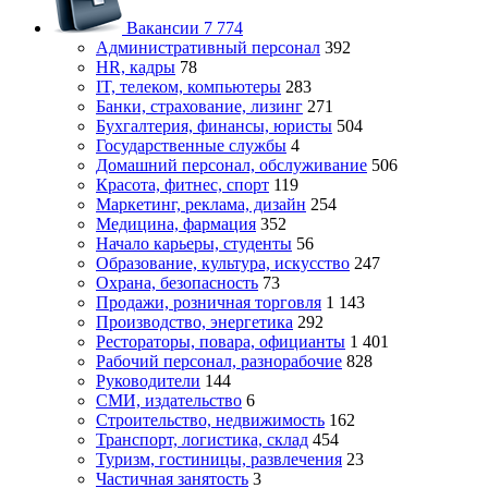
Вакансии
7 774
Административный персонал
392
HR, кадры
78
IT, телеком, компьютеры
283
Банки, страхование, лизинг
271
Бухгалтерия, финансы, юристы
504
Государственные службы
4
Домашний персонал, обслуживание
506
Красота, фитнес, спорт
119
Маркетинг, реклама, дизайн
254
Медицина, фармация
352
Начало карьеры, студенты
56
Образование, культура, искусство
247
Охрана, безопасность
73
Продажи, розничная торговля
1 143
Производство, энергетика
292
Рестораторы, повара, официанты
1 401
Рабочий персонал, разнорабочие
828
Руководители
144
СМИ, издательство
6
Строительство, недвижимость
162
Транспорт, логистика, склад
454
Туризм, гостиницы, развлечения
23
Частичная занятость
3