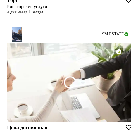
Торг
Риелторские услуги
4 дня назад
Вахдат
SM ESTATE
1/1
Цена договорная