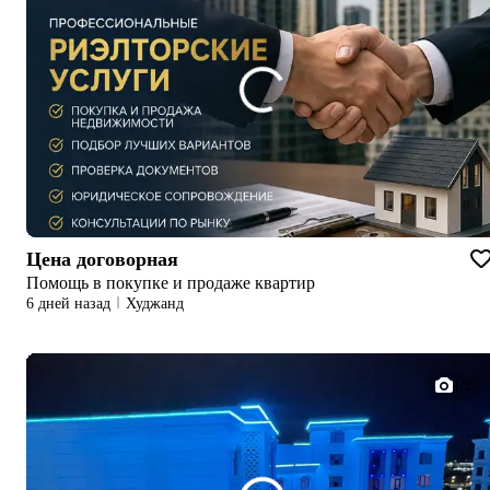
Цена договорная
Помощь в покупке и продаже квартир
6 дней назад
Худжанд
1/2