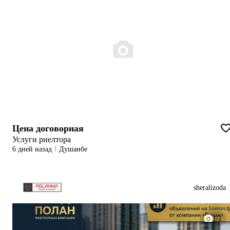
Цена договорная
Услуги риелтора
6 дней назад
Душанбе
sheralizoda
1/1