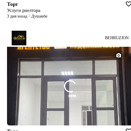
Торг
Услуги риелтора
3 дня назад
Душанбе
BEHRUZJON
1/3