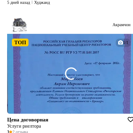
5 дней назад
Худжанд
Акрамчон
ТОП
1/1
Цена договорная
Услуги риелтора
3
2 отзыва