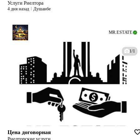
Услуги Риелтора
4 дня назад
Душанбе
MR.ESTATE
1/1
Цена договорная
Риелторские услуги