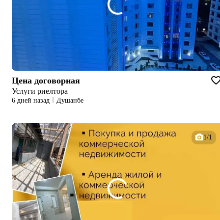
Цена договорная
Услуги риелтора
6 дней назад
Душанбе
1/1