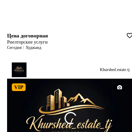
Цена договорная
Риелторские услуги
Сегодня
Худжанд
Khurshed.estate.tj
VIP
1/1