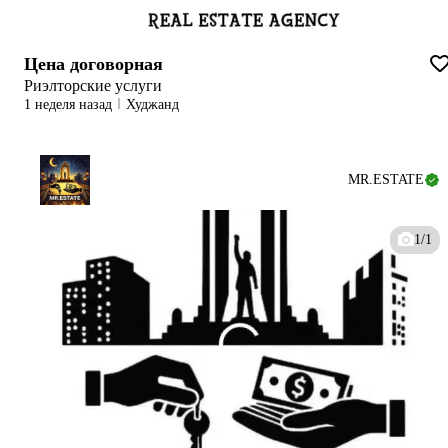
Цена договорная
Риэлторские услуги
1 неделя назад
Худжанд
MR.ESTATE
1/1