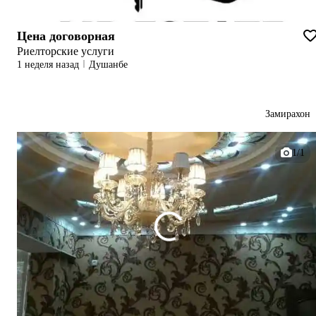
Цена договорная
Риелторские услуги
1 неделя назад
Душанбе
Замирахон
1/1