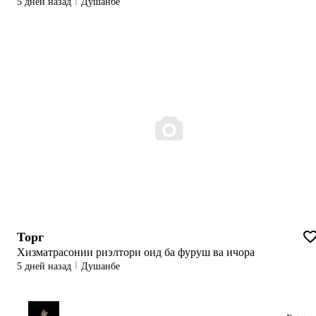
5 дней назад
Душанбе
Торг
Хизматрасонии риэлтори оид ба фуруш ва ичора
5 дней назад
Душанбе