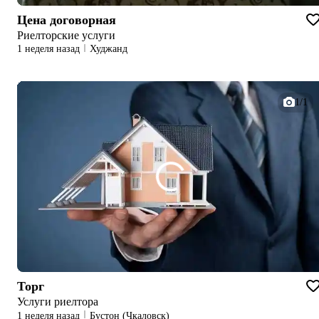
Цена договорная
Риелторские услуги
1 неделя назад
Худжанд
1/1
Торг
Услуги риелтора
1 неделя назад
Бустон (Чкаловск)