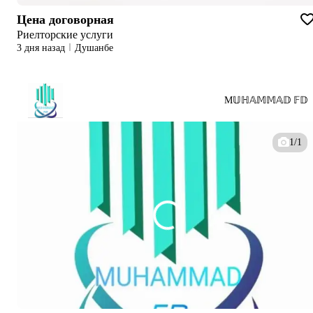
Цена договорная
Риелторские услуги
3 дня назад
Душанбе
M𝕌ℍ𝔸𝕄𝕄𝔸𝔻 𝔽𝔻
1/1