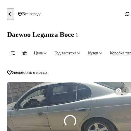
Все города
Daewoo Leganza Восе
1
Цена
Год выпуска
Кузов
Коробка пе
Уведомлять о новых
1/3