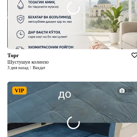
Торг
Шустушуи колинхо
3 дня назад
Вахдат
VIP
1/16