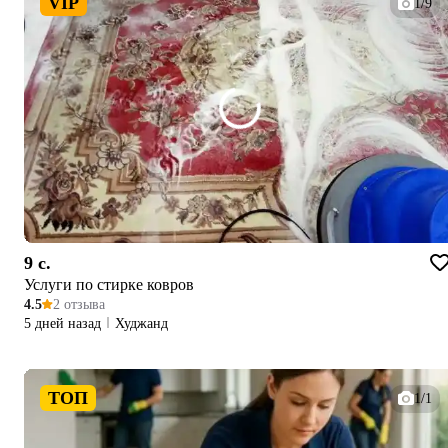
VIP
1/9
9 c.
Услуги по стирке ковров
4.5
2 отзыва
5 дней назад
Худжанд
ТОП
1/1