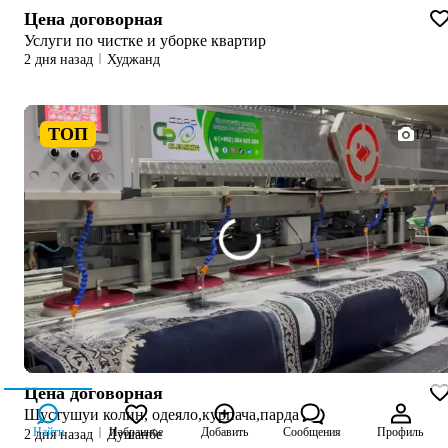
Цена договорная
Услуги по чистке и уборке квартир
2 дня назад
Худжанд
ТОП
1/3
Цена договорная
Шустушуи колин, одеяло,курпача,парда
Найти
Избранное
Добавить
Сообщения
Профиль
2 дня назад
Душанбе