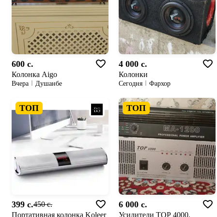
600 c.
4 000 c.
Колонка Aigo
Колонки
Вчера
Душанбе
Сегодня
Фархор
ТОП
ТОП
399 c.
6 000 c.
450 c.
Портативная колонка Koleer
Усилители TOP 4000,