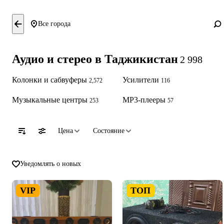
Все города
Аудио и стерео в Таджикистан
2 998
Колонки и сабвуферы
Усилители
2,572
116
Музыкальные центры
MP3-плееры
253
57
Цена
Состояние
Уведомлять о новых
VIP
ТОП