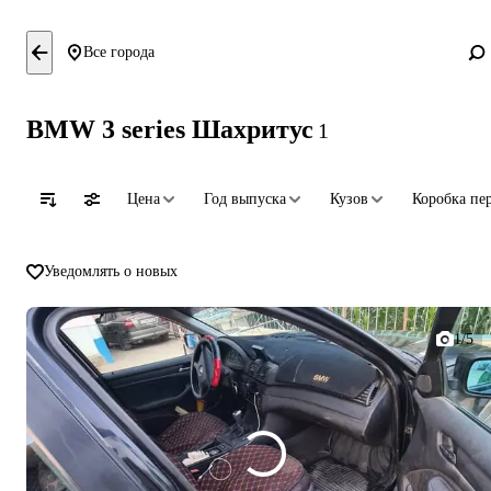
Все города
BMW 3 series Шахритус
1
Цена
Год выпуска
Кузов
Коробка пе
Уведомлять о новых
1/5