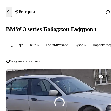
Все города
BMW 3 series Бободжон Гафуров
1
Цена
Год выпуска
Кузов
Коробка пе
Уведомлять о новых
1/5