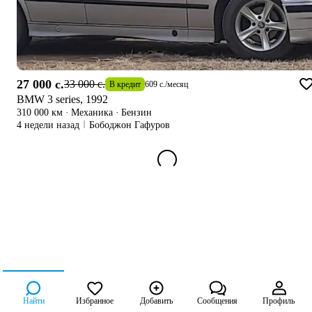
27 000 c.
33 000 c.
В кредит
609 c.
/
месяц
BMW 3 series, 1992
310 000 км
·
Механика
·
Бензин
4 недели назад
Бободжон Гафуров
Найти
Избранное
Добавить
Сообщения
Профиль