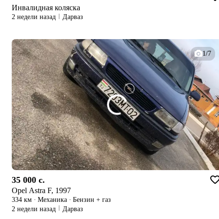
Инвалидная коляска
2 недели назад
Дарваз
1/7
35 000 c.
Opel Astra F, 1997
334 км
·
Механика
·
Бензин + газ
2 недели назад
Дарваз