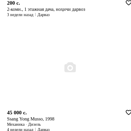
200 c.
русӣ;Довталабони ҳавасманд метавонанд ҳуҷҷатҳои
2-комн., 1 этажная дача, ноҳичи дарвоз
худро ба суроғаи электронии hr@icb.tj ирсол
3 недели назад
Дарваз
намоянд.Танҳо номзадҳои ба талаботҳои вазифа
ҷавобгу ба мусоҳиба даъват карда мешаванд.
45 000 c.
Ssang Yong Musso, 1998
Механика
·
Дизель
4 недели назад
Дарваз