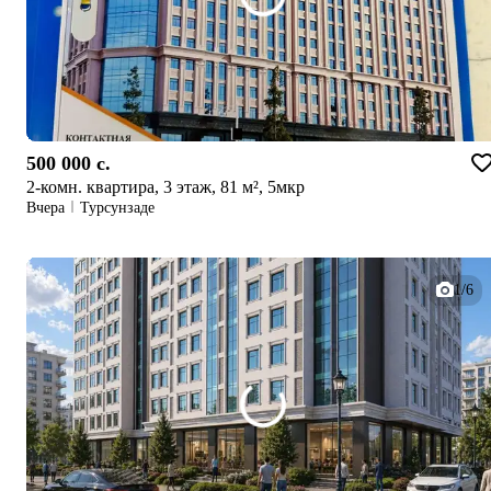
500 000 c.
2-комн. квартира, 3 этаж, 81 м², 5мкр
Вчера
Турсунзаде
1/6