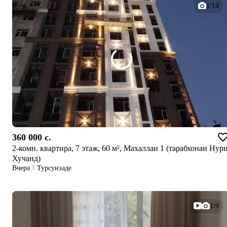
1/14
360 000 c.
2-комн. квартира, 7 этаж, 60 м², Махаллаи 1 (тарабхонаи Нур
Хучанд)
Вчера
Турсунзаде
1/9