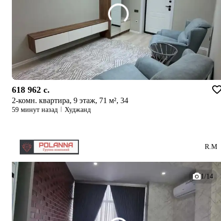
618 962 c.
2-комн. квартира, 9 этаж, 71 м², 34
59 минут назад
Худжанд
R.М
1/14