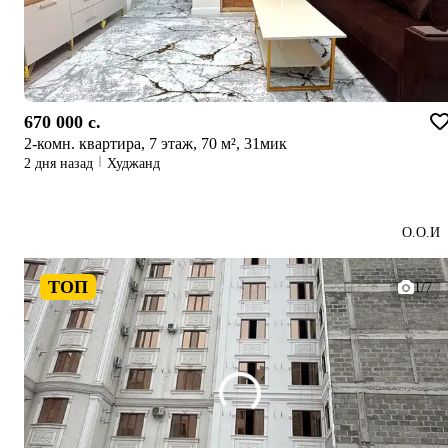
670 000 c.
2-комн. квартира, 7 этаж, 70 м², 31мик
2 дня назад
Худжанд
О.О.И
ТОП
1/7