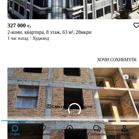
327 000 c.
2-комн. квартира, 8 этаж, 63 м², 28мкрн
1 час назад
Худжанд
ХОЧИ СОХИБМУЛК
1/4
Смотреть на карте
Найти
Избранное
Добавить
Сообщения
Профиль