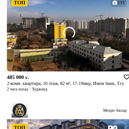
ТОП
1/15
485 000 c.
2-комн. квартира, 10 этаж, 82 м², 17-19мкр, Имон банк, Тгу
2 часа назад
Худжанд
Мехри Акпар
ТОП
1/16