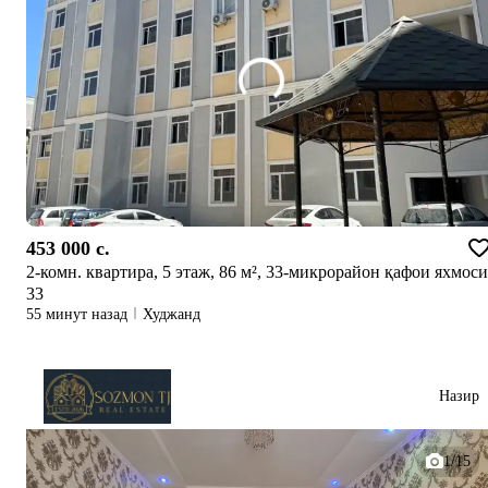
453 000 c.
2-комн. квартира, 5 этаж, 86 м², 33-микрорайон қафои яхмоси
33
55 минут назад
Худжанд
Назир
1/15