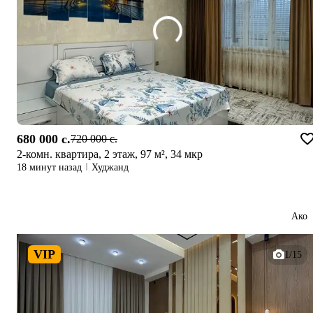
680 000 c.
720 000 c.
2-комн. квартира, 2 этаж, 97 м², 34 мкр
18 минут назад
Худжанд
Ако
VIP
1/15