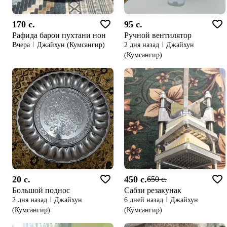
170 c.
95 c.
Рафида барои пухтани нон
Ручной вентилятор
Вчера
Джайхун (Кумсангир)
2 дня назад
Джайхун
(Кумсангир)
20 c.
450 c.
650 c.
Большой поднос
Сабзи резакунак
2 дня назад
Джайхун
6 дней назад
Джайхун
(Кумсангир)
(Кумсангир)