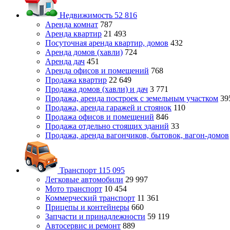
Недвижимость
52 816
Аренда комнат
787
Аренда квартир
21 493
Посуточная аренда квартир, домов
432
Аренда домов (хавли)
724
Аренда дач
451
Аренда офисов и помещений
768
Продажа квартир
22 649
Продажа домов (хавли) и дач
3 771
Продажа, аренда построек с земельным участком
39
Продажа, аренда гаражей и стоянок
110
Продажа офисов и помещений
846
Продажа отдельно стоящих зданий
33
Продажа, аренда вагончиков, бытовок, вагон-домов
Транспорт
115 095
Легковые автомобили
29 997
Мото транспорт
10 454
Коммерческий транспорт
11 361
Прицепы и контейнеры
660
Запчасти и принадлежности
59 119
Автосервис и ремонт
889