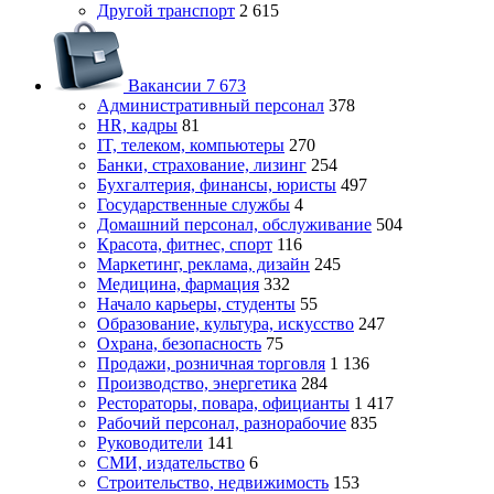
Другой транспорт
2 615
Вакансии
7 673
Административный персонал
378
HR, кадры
81
IT, телеком, компьютеры
270
Банки, страхование, лизинг
254
Бухгалтерия, финансы, юристы
497
Государственные службы
4
Домашний персонал, обслуживание
504
Красота, фитнес, спорт
116
Маркетинг, реклама, дизайн
245
Медицина, фармация
332
Начало карьеры, студенты
55
Образование, культура, искусство
247
Охрана, безопасность
75
Продажи, розничная торговля
1 136
Производство, энергетика
284
Рестораторы, повара, официанты
1 417
Рабочий персонал, разнорабочие
835
Руководители
141
СМИ, издательство
6
Строительство, недвижимость
153