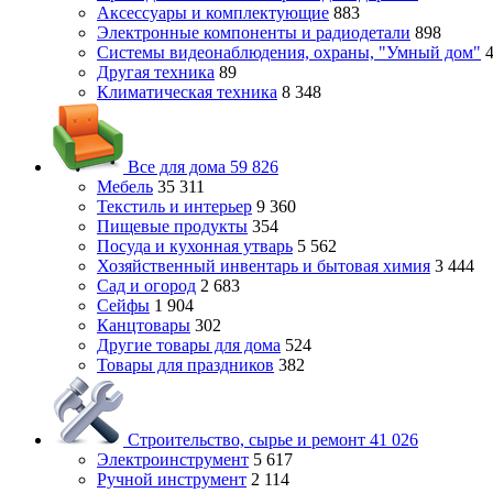
Аксессуары и комплектующие
883
Электронные компоненты и радиодетали
898
Системы видеонаблюдения, охраны, "Умный дом"
Другая техника
89
Климатическая техника
8 348
Все для дома
59 826
Мебель
35 311
Текстиль и интерьер
9 360
Пищевые продукты
354
Посуда и кухонная утварь
5 562
Хозяйственный инвентарь и бытовая химия
3 444
Сад и огород
2 683
Сейфы
1 904
Канцтовары
302
Другие товары для дома
524
Товары для праздников
382
Строительство, сырье и ремонт
41 026
Электроинструмент
5 617
Ручной инструмент
2 114