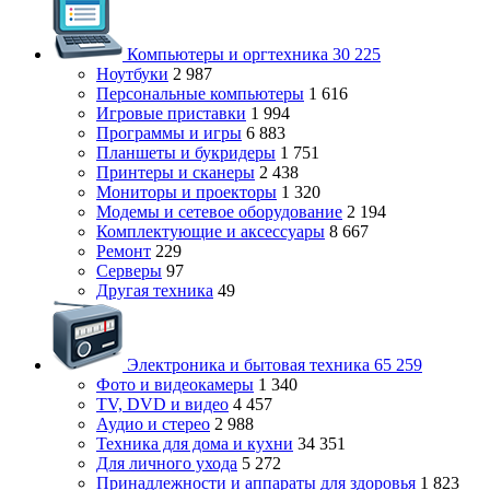
Компьютеры и оргтехника
30 225
Ноутбуки
2 987
Персональные компьютеры
1 616
Игровые приставки
1 994
Программы и игры
6 883
Планшеты и букридеры
1 751
Принтеры и сканеры
2 438
Мониторы и проекторы
1 320
Модемы и сетевое оборудование
2 194
Комплектующие и аксессуары
8 667
Ремонт
229
Серверы
97
Другая техника
49
Электроника и бытовая техника
65 259
Фото и видеокамеры
1 340
TV, DVD и видео
4 457
Аудио и стерео
2 988
Техника для дома и кухни
34 351
Для личного ухода
5 272
Принадлежности и аппараты для здоровья
1 823