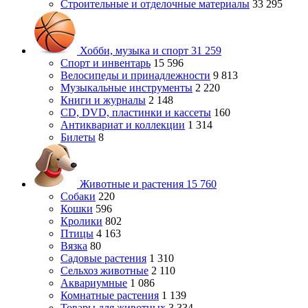
Строительные и отделочные материалы
33 295
Хобби, музыка и спорт
31 259
Спорт и инвентарь
15 596
Велосипеды и принадлежности
9 813
Музыкальные инструменты
2 220
Книги и журналы
2 148
CD, DVD, пластинки и кассеты
160
Антиквариат и коллекции
1 314
Билеты
8
Животные и растения
15 760
Собаки
220
Кошки
596
Кролики
802
Птицы
4 163
Вязка
80
Садовые растения
1 310
Сельхоз животные
2 110
Аквариумные
1 086
Комнатные растения
1 139
Товары для животных
3 334