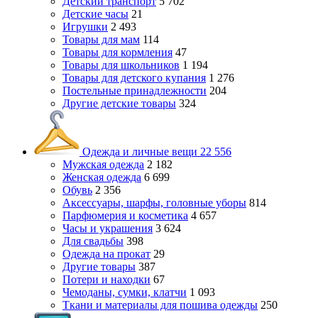
Детский транспорт
5 702
Детские часы
21
Игрушки
2 493
Товары для мам
114
Товары для кормления
47
Товары для школьников
1 194
Товары для детского купания
1 276
Постельные принадлежности
204
Другие детские товары
324
Одежда и личные вещи
22 556
Мужская одежда
2 182
Женская одежда
6 699
Обувь
2 356
Аксессуары, шарфы, головные уборы
814
Парфюмерия и косметика
4 657
Часы и украшения
3 624
Для свадьбы
398
Одежда на прокат
29
Другие товары
387
Потери и находки
67
Чемоданы, сумки, клатчи
1 093
Ткани и материалы для пошива одежды
250