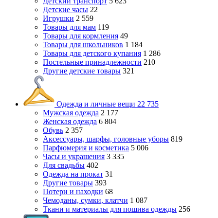
Детский транспорт
5 623
Детские часы
22
Игрушки
2 559
Товары для мам
119
Товары для кормления
49
Товары для школьников
1 184
Товары для детского купания
1 286
Постельные принадлежности
210
Другие детские товары
321
Одежда и личные вещи
22 735
Мужская одежда
2 177
Женская одежда
6 804
Обувь
2 357
Аксессуары, шарфы, головные уборы
819
Парфюмерия и косметика
5 006
Часы и украшения
3 335
Для свадьбы
402
Одежда на прокат
31
Другие товары
393
Потери и находки
68
Чемоданы, сумки, клатчи
1 087
Ткани и материалы для пошива одежды
256