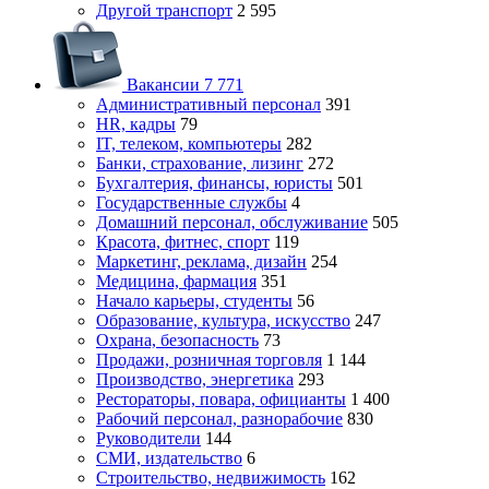
Другой транспорт
2 595
Вакансии
7 771
Административный персонал
391
HR, кадры
79
IT, телеком, компьютеры
282
Банки, страхование, лизинг
272
Бухгалтерия, финансы, юристы
501
Государственные службы
4
Домашний персонал, обслуживание
505
Красота, фитнес, спорт
119
Маркетинг, реклама, дизайн
254
Медицина, фармация
351
Начало карьеры, студенты
56
Образование, культура, искусство
247
Охрана, безопасность
73
Продажи, розничная торговля
1 144
Производство, энергетика
293
Рестораторы, повара, официанты
1 400
Рабочий персонал, разнорабочие
830
Руководители
144
СМИ, издательство
6
Строительство, недвижимость
162