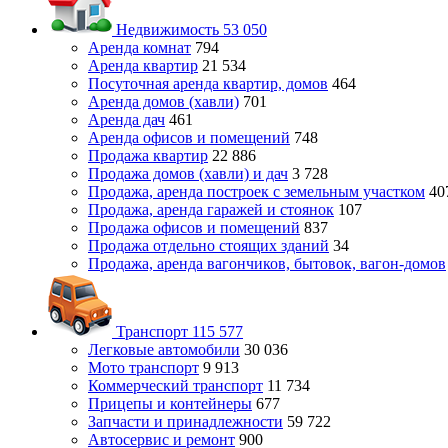
Недвижимость
53 050
Аренда комнат
794
Аренда квартир
21 534
Посуточная аренда квартир, домов
464
Аренда домов (хавли)
701
Аренда дач
461
Аренда офисов и помещений
748
Продажа квартир
22 886
Продажа домов (хавли) и дач
3 728
Продажа, аренда построек с земельным участком
40
Продажа, аренда гаражей и стоянок
107
Продажа офисов и помещений
837
Продажа отдельно стоящих зданий
34
Продажа, аренда вагончиков, бытовок, вагон-домов
Транспорт
115 577
Легковые автомобили
30 036
Мото транспорт
9 913
Коммерческий транспорт
11 734
Прицепы и контейнеры
677
Запчасти и принадлежности
59 722
Автосервис и ремонт
900