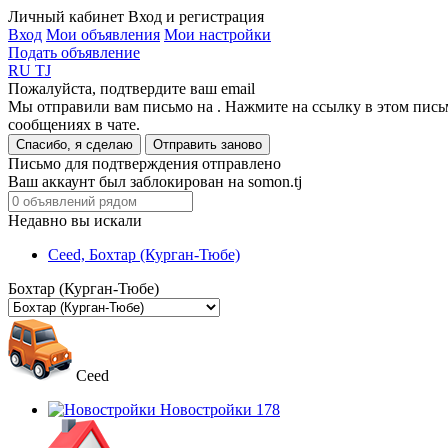
Личный кабинет
Вход и регистрация
Вход
Мои объявления
Мои настройки
Подать объявление
RU
TJ
Пожалуйста, подтвердите ваш email
Мы отправили вам письмо на
. Нажмите на ссылку в этом пись
сообщениях в чате.
Спасибо, я сделаю
Отправить заново
Письмо для подтверждения отправлено
Ваш аккаунт был заблокирован на somon.tj
Недавно вы искали
Ceed, Бохтар (Курган-Тюбе)
Бохтар (Курган-Тюбе)
Ceed
Новостройки
178