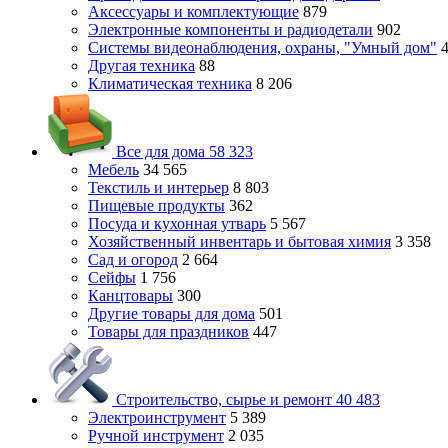
Аксессуары и комплектующие
879
Электронные компоненты и радиодетали
902
Системы видеонаблюдения, охраны, "Умный дом"
Другая техника
88
Климатическая техника
8 206
Все для дома
58 323
Мебель
34 565
Текстиль и интерьер
8 803
Пищевые продукты
362
Посуда и кухонная утварь
5 567
Хозяйственный инвентарь и бытовая химия
3 358
Сад и огород
2 664
Сейфы
1 756
Канцтовары
300
Другие товары для дома
501
Товары для праздников
447
Строительство, сырье и ремонт
40 483
Электроинструмент
5 389
Ручной инструмент
2 035