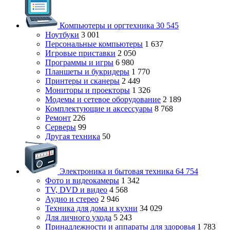
Компьютеры и оргтехника
30 545
Ноутбуки
3 001
Персональные компьютеры
1 637
Игровые приставки
2 050
Программы и игры
6 980
Планшеты и букридеры
1 770
Принтеры и сканеры
2 449
Мониторы и проекторы
1 326
Модемы и сетевое оборудование
2 189
Комплектующие и аксессуары
8 768
Ремонт
226
Серверы
99
Другая техника
50
Электроника и бытовая техника
64 754
Фото и видеокамеры
1 342
TV, DVD и видео
4 568
Аудио и стерео
2 946
Техника для дома и кухни
34 029
Для личного ухода
5 243
Принадлежности и аппараты для здоровья
1 783