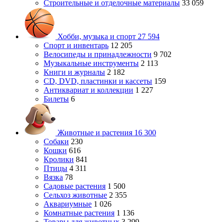
Строительные и отделочные материалы
33 059
Хобби, музыка и спорт
27 594
Спорт и инвентарь
12 205
Велосипеды и принадлежности
9 702
Музыкальные инструменты
2 113
Книги и журналы
2 182
CD, DVD, пластинки и кассеты
159
Антиквариат и коллекции
1 227
Билеты
6
Животные и растения
16 300
Собаки
230
Кошки
616
Кролики
841
Птицы
4 311
Вязка
78
Садовые растения
1 500
Сельхоз животные
2 355
Аквариумные
1 026
Комнатные растения
1 136
Товары для животных
3 299