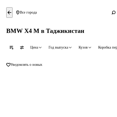
Все города
BMW X4 M в Таджикистан
Цена
Год выпуска
Кузов
Коробка пе
Уведомлять о новых