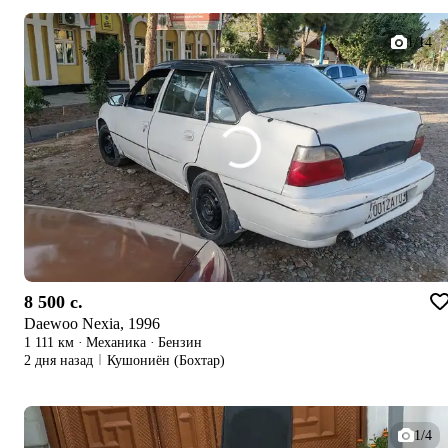
1/14
8 500 c.
Daewoo Nexia, 1996
1 111 км
·
Механика
·
Бензин
2 дня назад
Кушониён (Бохтар)
1/4