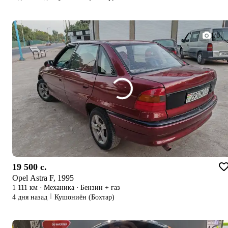
1/6
19 500 c.
Opel Astra F, 1995
1 111 км
·
Механика
·
Бензин + газ
4 дня назад
Кушониён (Бохтар)