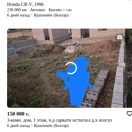
Honda CR-V, 1996
230 000 км
·
Автомат
·
Бензин + газ
6 дней назад
Кушониён (Бохтар)
1/4
150 000 c.
3-комн. дом, 1 этаж, ч.д сарвати истиrлол д.х нозгул
6 дней назад
Кушониён (Бохтар)