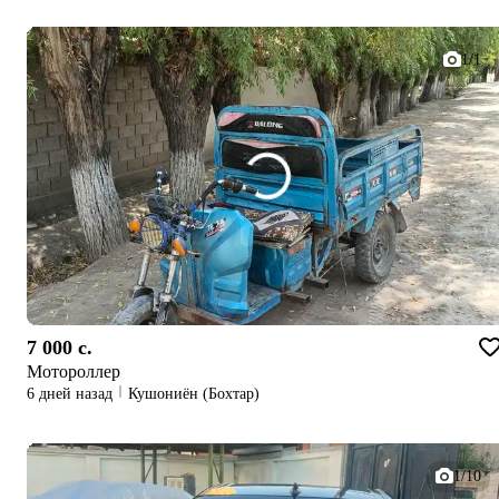
1/1
7 000 c.
Мотороллер
6 дней назад
Кушониён (Бохтар)
1/10