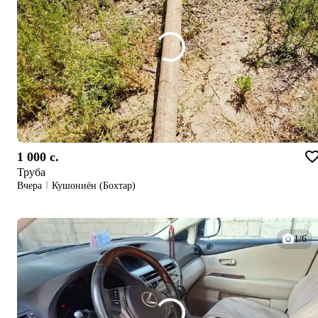
1 000 c.
Труба
Вчера
Кушониён (Бохтар)
1/6