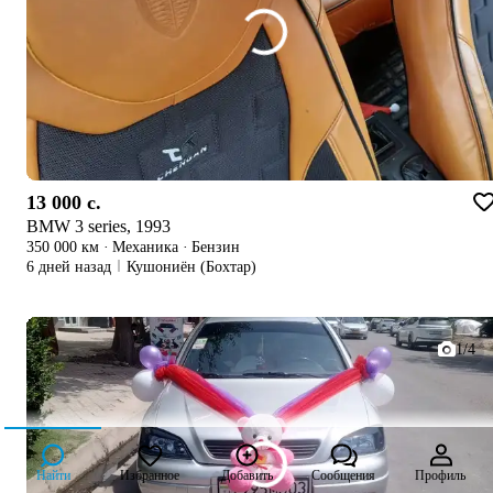
13 000 c.
BMW 3 series, 1993
350 000 км
·
Механика
·
Бензин
6 дней назад
Кушониён (Бохтар)
1/4
Найти
Избранное
Добавить
Сообщения
Профиль