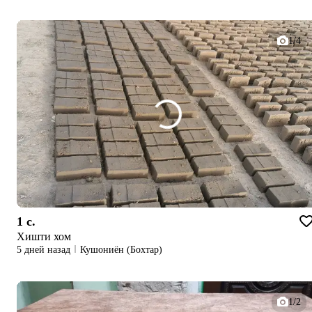
1/4
1 c.
Хишти хом
5 дней назад
Кушониён (Бохтар)
1/2