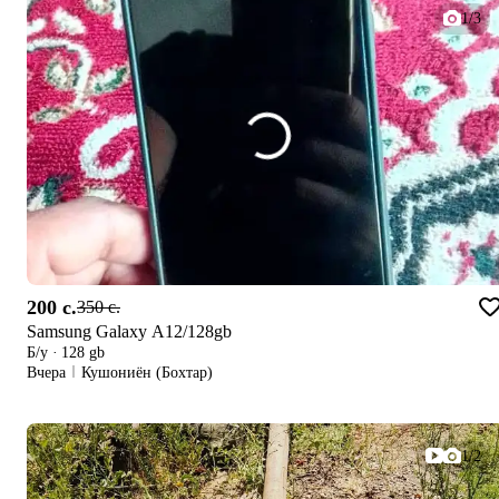
1/3
200 c.
350 c.
Samsung Galaxy A12/128gb
Б/у
·
128 gb
Вчера
Кушониён (Бохтар)
1/2