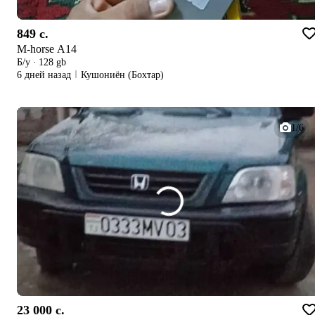
849 c.
M-horse A14
Б/у
·
128 gb
6 дней назад
Кушониён (Бохтар)
1/6
23 000 c.