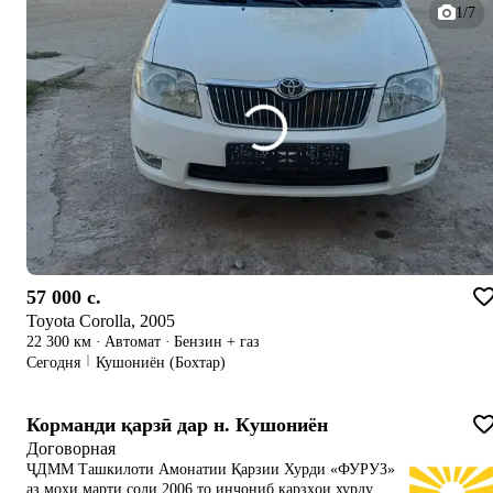
1/7
57 000 c.
Toyota Corolla, 2005
22 300 км
·
Автомат
·
Бензин + газ
Сегодня
Кушониён (Бохтар)
Корманди қарзӣ дар н. Кушониён
Договорная
ҶДММ Ташкилоти Амонатии Қарзии Хурди «ФУРУЗ»
аз моҳи марти соли 2006 то инҷониб қарзҳои хурду