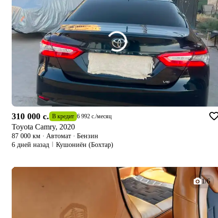
310 000 c.
В кредит
6 992 c.
/
месяц
Toyota Camry, 2020
87 000 км
·
Автомат
·
Бензин
6 дней назад
Кушониён (Бохтар)
1/6