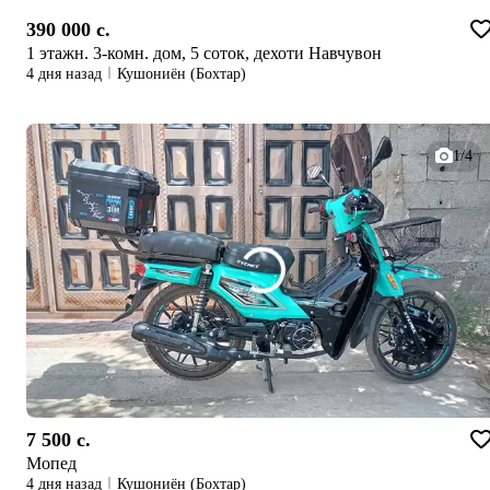
390 000 c.
1 этажн. 3-комн. дом, 5 соток, дехоти Навчувон
4 дня назад
Кушониён (Бохтар)
1/4
7 500 c.
Мопед
4 дня назад
Кушониён (Бохтар)