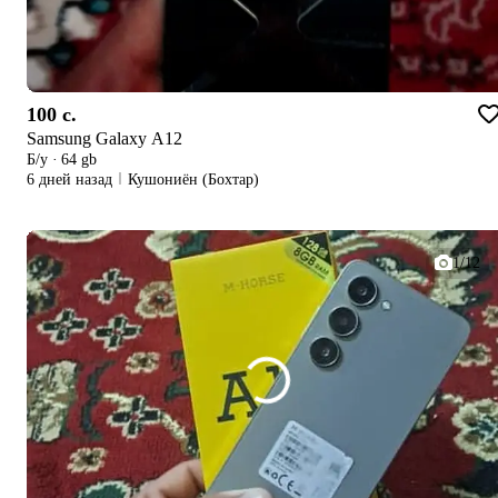
100 c.
Samsung Galaxy A12
Б/у
·
64 gb
6 дней назад
Кушониён (Бохтар)
1/12