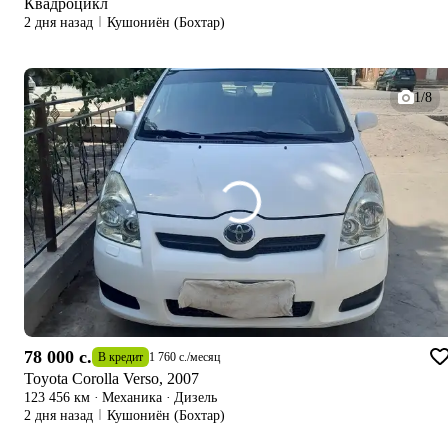
Квадроцикл
2 дня назад
Кушониён (Бохтар)
1/8
78 000 c.
В кредит
1 760 c.
/
месяц
Toyota Corolla Verso, 2007
123 456 км
·
Механика
·
Дизель
2 дня назад
Кушониён (Бохтар)