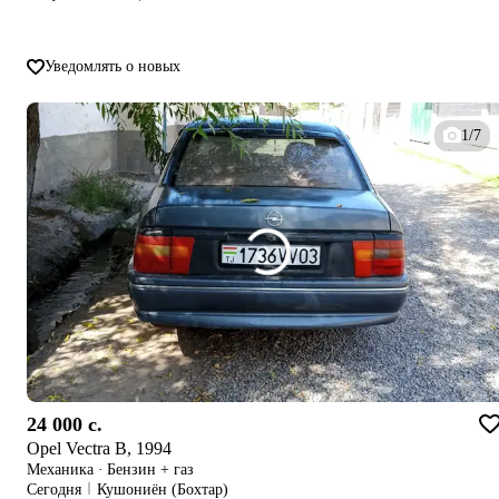
Уведомлять о новых
1/7
24 000 c.
Opel Vectra B, 1994
Механика
·
Бензин + газ
Сегодня
Кушониён (Бохтар)