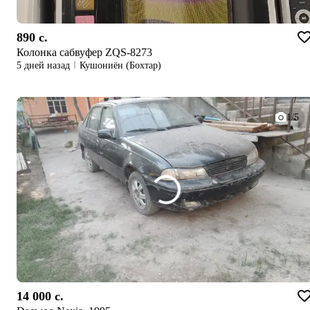
890 c.
Колонка сабвуфер ZQS-8273
5 дней назад
Кушониён (Бохтар)
1/5
14 000 c.