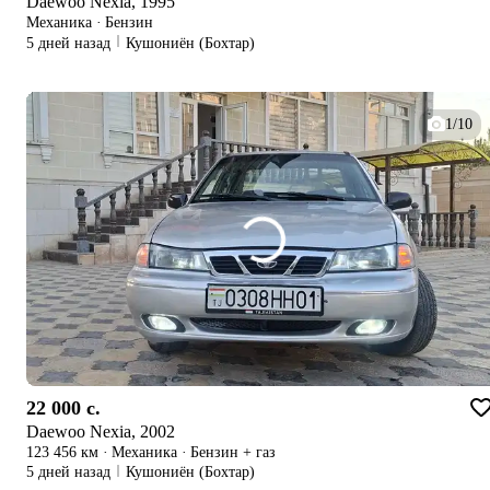
Daewoo Nexia, 1995
Механика
·
Бензин
5 дней назад
Кушониён (Бохтар)
1/10
22 000 c.
Daewoo Nexia, 2002
123 456 км
·
Механика
·
Бензин + газ
5 дней назад
Кушониён (Бохтар)