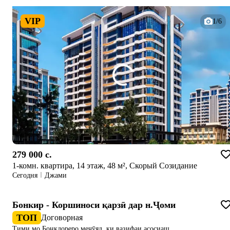
VIP
1/6
279 000 c.
1-комн. квартира, 14 этаж, 48 м², Скорый Созидание
Сегодня
Джами
Бонкир - Коршиноси қарзӣ дар н.Ҷоми
ТОП
Договорная
Тими мо Бонкдореро меҷӯяд, ки вазифаи асосиаш