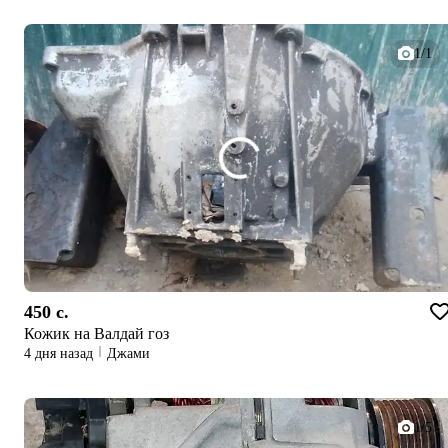
team.ibt.tj пурсишнома пур карда, узви тими IBT
шаведТелефони Маркази тамос: 1155
1/1
450 c.
Кожик на Валдай гоз
4 дня назад
Джами
1/5