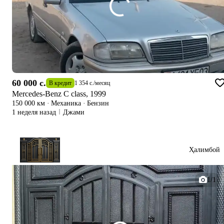
60 000 c.
В кредит
1 354 c.
/
месяц
Mercedes-Benz C class, 1999
150 000 км
·
Механика
·
Бензин
1 неделя назад
Джами
Ҳалимбой
1/1