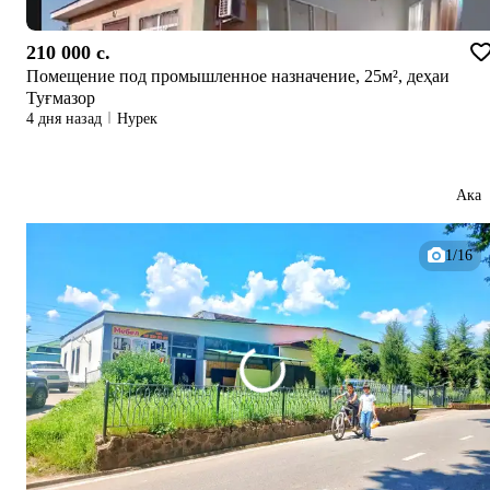
210 000 c.
Помещение под промышленное назначение, 25м², деҳаи
Туғмазор
4 дня назад
Нурек
Ака
1/16