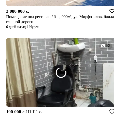
3 080 000 c.
Помещение под ресторан / бар, 900м², ул. Мирфозилов, ближе
главной дороги
6 дней назад
Нурек
1/2
100 000 c.
111 111 c.