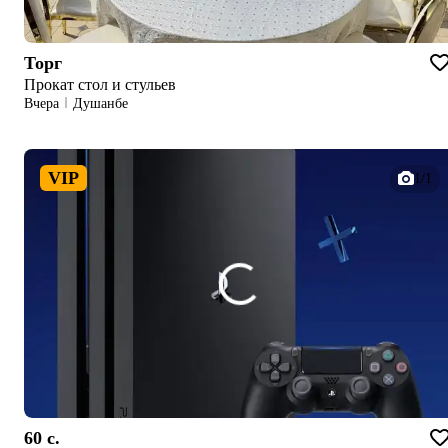
Торг
Прокат стол и стульев
Вчера
Душанбе
VIP
1/1
60 c.