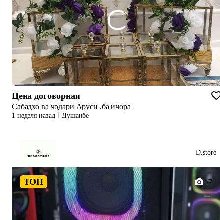
Цена договорная
Cабадхо ва чодари Аруси ,ба ичора
1 неделя назад
Душанбе
D.store
ТОП
1/7