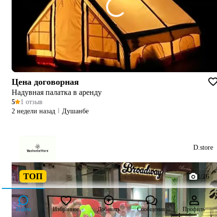
Цена договорная
Надувная палатка в аренду
5
1 отзыв
2 недели назад
Душанбе
D.store
ТОП
1/16
Найти
Избранное
Добавить
Сообщения
Профиль