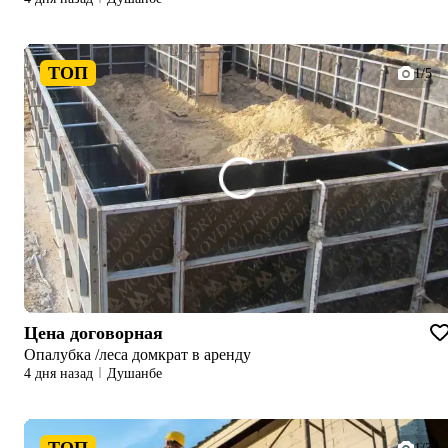
ТОП
1/5
Цена договорная
Опалубка /леса домкрат в аренду
4 дня назад
Душанбе
ТОП