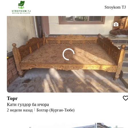
Stroykom TJ
1/3
Торг
Кати гулдор ба ичора
2 недели назад
Бохтар (Курган-Тюбе)