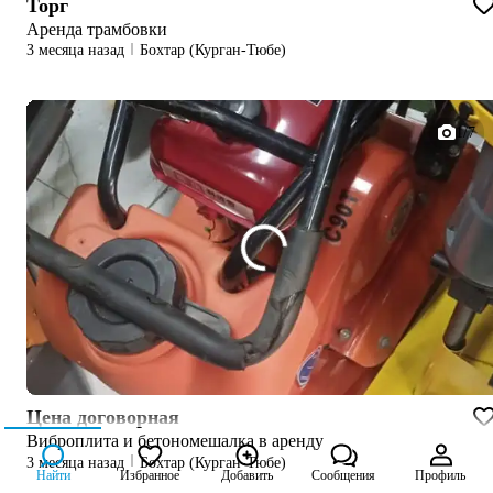
Торг
Аренда трамбовки
3 месяца назад
Бохтар (Курган-Тюбе)
1/7
Цена договорная
Виброплита и бетономешалка в аренду
3 месяца назад
Бохтар (Курган-Тюбе)
Найти
Избранное
Добавить
Сообщения
Профиль