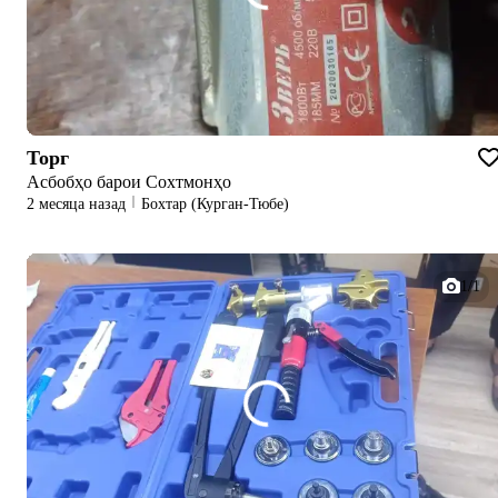
Торг
Асбобҳо барои Сохтмонҳо
2 месяца назад
Бохтар (Курган-Тюбе)
1/1