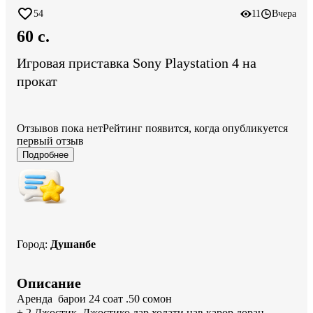
54
11
Вчера
60 c.
Игровая приставка Sony Playstation 4 на
прокат
Отзывов пока нет
Рейтинг появится, когда опубликуется
первый отзыв
Подробнее
Город
:
Душанбе
Описание
Аренда  барои 24 соат .50 сомон

+ 2 Джостик .Джостико дар холати нав карор доран.
