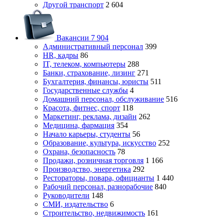
Другой транспорт
2 604
Вакансии
7 904
Административный персонал
399
HR, кадры
86
IT, телеком, компьютеры
288
Банки, страхование, лизинг
271
Бухгалтерия, финансы, юристы
511
Государственные службы
4
Домашний персонал, обслуживание
516
Красота, фитнес, спорт
118
Маркетинг, реклама, дизайн
262
Медицина, фармация
354
Начало карьеры, студенты
56
Образование, культура, искусство
252
Охрана, безопасность
78
Продажи, розничная торговля
1 166
Производство, энергетика
292
Рестораторы, повара, официанты
1 440
Рабочий персонал, разнорабочие
840
Руководители
148
СМИ, издательство
6
Строительство, недвижимость
161