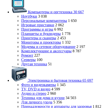
Компьютеры и оргтехника
30 667
Ноутбуки
3 038
Персональные компьютеры
1 650
Игровые приставки
2 062
Программы и игры
6 992
Планшеты и букридеры
1 778
Принтеры и сканеры
2 453
Мониторы и проекторы
1 332
Модемы и сетевое оборудование
2 197
Комплектующие и аксессуары
8 787
Ремонт
227
Серверы
100
Другая техника
51
Электроника и бытовая техника
65 697
Фото и видеокамеры
1 345
TV, DVD и видео
4 599
Аудио и стерео
2 960
Техника для дома и кухни
34 503
Для личного ухода
5 356
Принадлежности и аппараты для здоровья
1 812