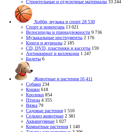
Строительные и отделочные материалы
33 244
Хобби, музыка и спорт
28 530
Спорт и инвентарь
13 021
Велосипеды и принадлежности
9 736
Музыкальные инструменты
2 176
Книги и журналы
2 185
CD, DVD, пластинки и кассеты
159
Антиквариат и коллекции
1 247
Билеты
6
Животные и растения
16 411
Собаки
234
Кошки
618
Кролики
854
Птицы
4 355
Вязка
79
Садовые растения
1 510
Сельхоз животные
2 381
Аквариумные
1 027
Комнатные растения
1 140
Товары для животных
3 306