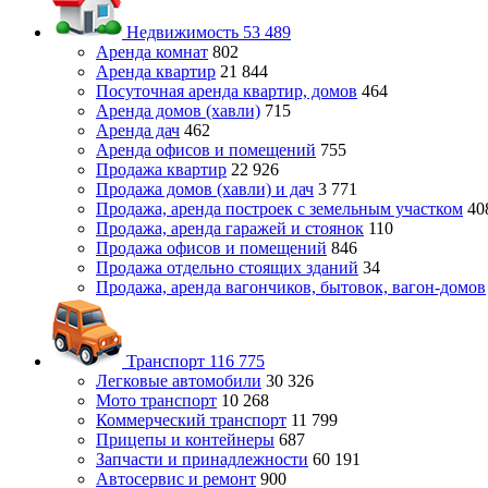
Недвижимость
53 489
Аренда комнат
802
Аренда квартир
21 844
Посуточная аренда квартир, домов
464
Аренда домов (хавли)
715
Аренда дач
462
Аренда офисов и помещений
755
Продажа квартир
22 926
Продажа домов (хавли) и дач
3 771
Продажа, аренда построек с земельным участком
40
Продажа, аренда гаражей и стоянок
110
Продажа офисов и помещений
846
Продажа отдельно стоящих зданий
34
Продажа, аренда вагончиков, бытовок, вагон-домов
Транспорт
116 775
Легковые автомобили
30 326
Мото транспорт
10 268
Коммерческий транспорт
11 799
Прицепы и контейнеры
687
Запчасти и принадлежности
60 191
Автосервис и ремонт
900