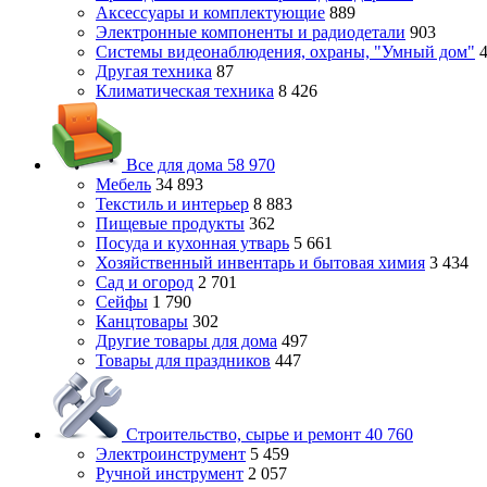
Аксессуары и комплектующие
889
Электронные компоненты и радиодетали
903
Системы видеонаблюдения, охраны, "Умный дом"
Другая техника
87
Климатическая техника
8 426
Все для дома
58 970
Мебель
34 893
Текстиль и интерьер
8 883
Пищевые продукты
362
Посуда и кухонная утварь
5 661
Хозяйственный инвентарь и бытовая химия
3 434
Сад и огород
2 701
Сейфы
1 790
Канцтовары
302
Другие товары для дома
497
Товары для праздников
447
Строительство, сырье и ремонт
40 760
Электроинструмент
5 459
Ручной инструмент
2 057