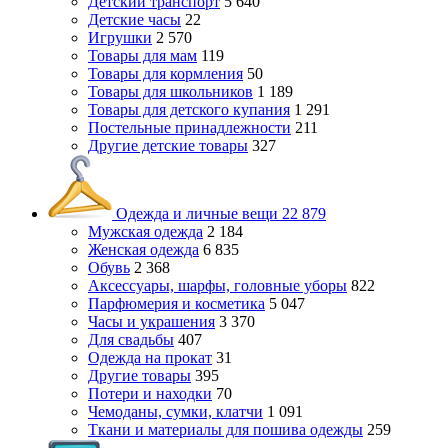
Детский транспорт
5 640
Детские часы
22
Игрушки
2 570
Товары для мам
119
Товары для кормления
50
Товары для школьников
1 189
Товары для детского купания
1 291
Постельные принадлежности
211
Другие детские товары
327
Одежда и личные вещи
22 879
Мужская одежда
2 184
Женская одежда
6 835
Обувь
2 368
Аксессуары, шарфы, головные уборы
822
Парфюмерия и косметика
5 047
Часы и украшения
3 370
Для свадьбы
407
Одежда на прокат
31
Другие товары
395
Потери и находки
70
Чемоданы, сумки, клатчи
1 091
Ткани и материалы для пошива одежды
259