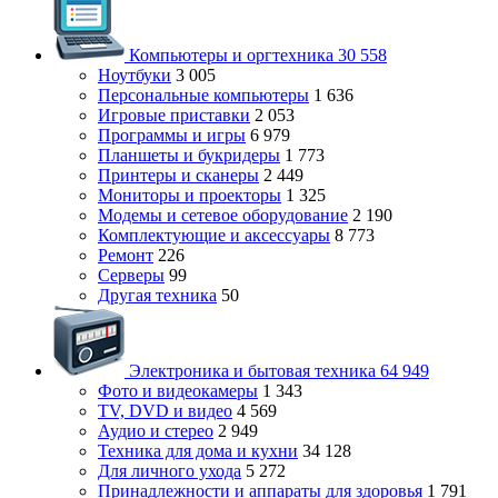
Компьютеры и оргтехника
30 558
Ноутбуки
3 005
Персональные компьютеры
1 636
Игровые приставки
2 053
Программы и игры
6 979
Планшеты и букридеры
1 773
Принтеры и сканеры
2 449
Мониторы и проекторы
1 325
Модемы и сетевое оборудование
2 190
Комплектующие и аксессуары
8 773
Ремонт
226
Серверы
99
Другая техника
50
Электроника и бытовая техника
64 949
Фото и видеокамеры
1 343
TV, DVD и видео
4 569
Аудио и стерео
2 949
Техника для дома и кухни
34 128
Для личного ухода
5 272
Принадлежности и аппараты для здоровья
1 791