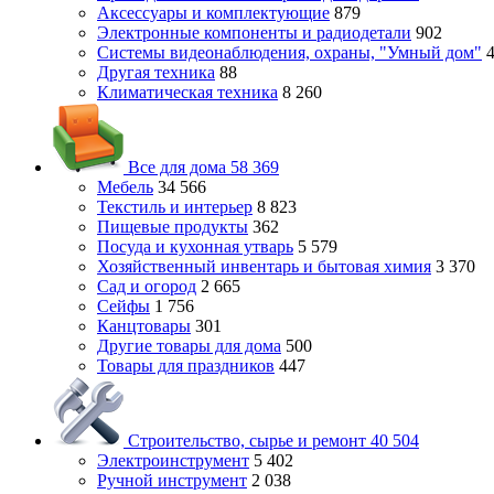
Аксессуары и комплектующие
879
Электронные компоненты и радиодетали
902
Системы видеонаблюдения, охраны, "Умный дом"
Другая техника
88
Климатическая техника
8 260
Все для дома
58 369
Мебель
34 566
Текстиль и интерьер
8 823
Пищевые продукты
362
Посуда и кухонная утварь
5 579
Хозяйственный инвентарь и бытовая химия
3 370
Сад и огород
2 665
Сейфы
1 756
Канцтовары
301
Другие товары для дома
500
Товары для праздников
447
Строительство, сырье и ремонт
40 504
Электроинструмент
5 402
Ручной инструмент
2 038