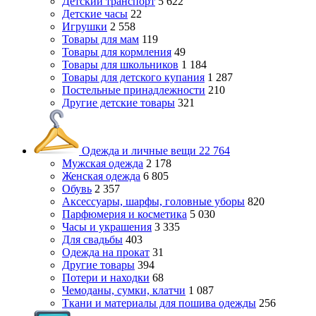
Детский транспорт
5 622
Детские часы
22
Игрушки
2 558
Товары для мам
119
Товары для кормления
49
Товары для школьников
1 184
Товары для детского купания
1 287
Постельные принадлежности
210
Другие детские товары
321
Одежда и личные вещи
22 764
Мужская одежда
2 178
Женская одежда
6 805
Обувь
2 357
Аксессуары, шарфы, головные уборы
820
Парфюмерия и косметика
5 030
Часы и украшения
3 335
Для свадьбы
403
Одежда на прокат
31
Другие товары
394
Потери и находки
68
Чемоданы, сумки, клатчи
1 087
Ткани и материалы для пошива одежды
256