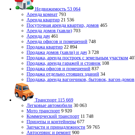
Недвижимость
53 064
Аренда комнат
793
Аренда квартир
21 536
Посуточная аренда квартир, домов
465
Аренда домов (хавли)
703
Аренда дач
461
Аренда офисов и помещений
748
Продажа квартир
22 894
Продажа домов (хавли) и дач
3 728
Продажа, аренда построек с земельным участком
40
Продажа, аренда гаражей и стоянок
108
Продажа офисов и помещений
837
Продажа отдельно стоящих зданий
34
Продажа, аренда вагончиков, бытовок, вагон-домов
Транспорт
115 669
Легковые автомобили
30 063
Мото транспорт
9 920
Коммерческий транспорт
11 748
Прицепы и контейнеры
677
Запчасти и принадлежности
59 765
Автосервис и ремонт
900