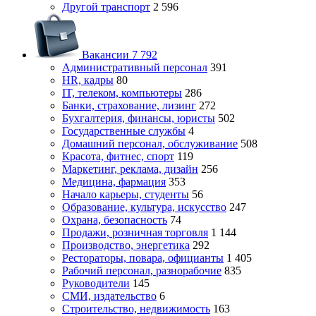
Другой транспорт
2 596
Вакансии
7 792
Административный персонал
391
HR, кадры
80
IT, телеком, компьютеры
286
Банки, страхование, лизинг
272
Бухгалтерия, финансы, юристы
502
Государственные службы
4
Домашний персонал, обслуживание
508
Красота, фитнес, спорт
119
Маркетинг, реклама, дизайн
256
Медицина, фармация
353
Начало карьеры, студенты
56
Образование, культура, искусство
247
Охрана, безопасность
74
Продажи, розничная торговля
1 144
Производство, энергетика
292
Рестораторы, повара, официанты
1 405
Рабочий персонал, разнорабочие
835
Руководители
145
СМИ, издательство
6
Строительство, недвижимость
163