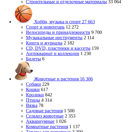
Строительные и отделочные материалы
33 064
Хобби, музыка и спорт
27 663
Спорт и инвентарь
12 272
Велосипеды и принадлежности
9 700
Музыкальные инструменты
2 114
Книги и журналы
2 182
CD, DVD, пластинки и кассеты
159
Антиквариат и коллекции
1 230
Билеты
6
Животные и растения
16 306
Собаки
229
Кошки
617
Кролики
842
Птицы
4 314
Вязка
78
Садовые растения
1 500
Сельхоз животные
2 353
Аквариумные
1 026
Комнатные растения
1 137
Товары для животных
3 300