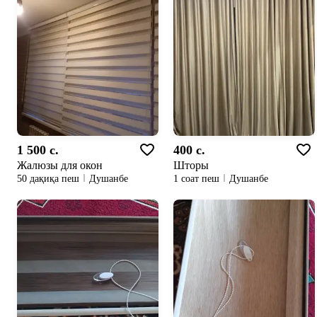
1 500 c.
400 c.
Жалюзы для окон
Шторы
50 дақиқа пеш
Душанбе
1 соат пеш
Душанбе