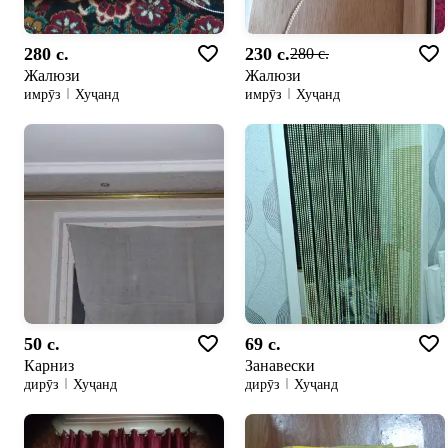
280 c.
230 c.
280 c.
Жалюзи
Жалюзи
имрӯз
Хуҷанд
имрӯз
Хуҷанд
50 c.
69 c.
Карниз
Занавески
дирӯз
Хуҷанд
дирӯз
Хуҷанд