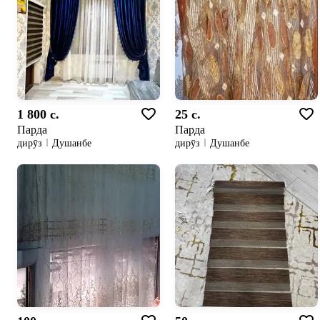
1 800 c.
25 c.
Парда
Парда
дирӯз
Душанбе
дирӯз
Душанбе