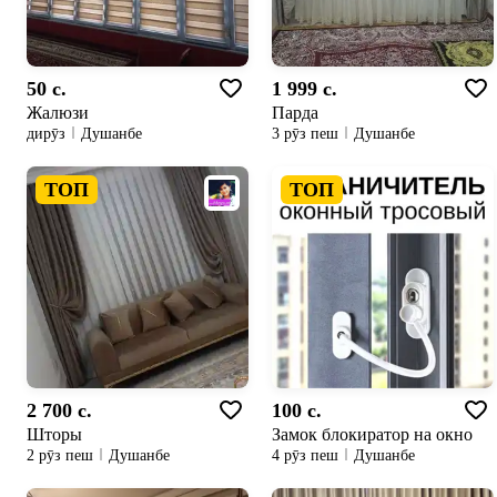
50 c.
1 999 c.
Жалюзи
Парда
дирӯз
Душанбе
3 рӯз пеш
Душанбе
ТОП
ТОП
2 700 c.
100 c.
Шторы
Замок блокиратор на окно
2 рӯз пеш
Душанбе
4 рӯз пеш
Душанбе