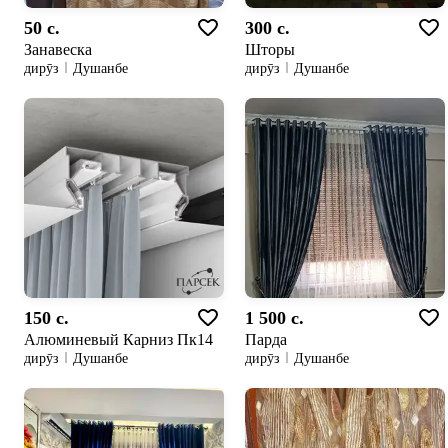
50 c.
300 c.
Занавеска
Шторы
дирӯз
Душанбе
дирӯз
Душанбе
150 c.
1 500 c.
Алюминевый Карниз Пк14
Парда
дирӯз
Душанбе
дирӯз
Душанбе