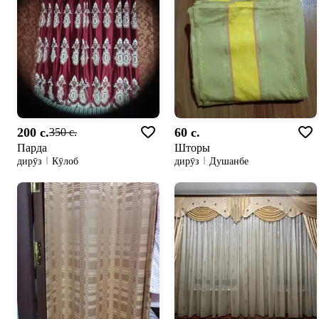
200 c.
60 c.
350 c.
Парда
Шторы
дирӯз
Кӯлоб
дирӯз
Душанбе