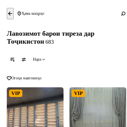
Ҳама шаҳрҳо
Лавозимот барои тиреза дар
Тоҷикистон
683
Нарх
Огоҳи навгониҳо
VIP
VIP