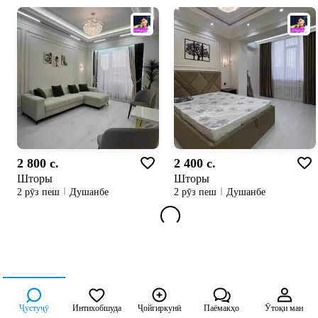
2 800 c.
2 400 c.
Шторы
Шторы
2 рӯз пеш
Душанбе
2 рӯз пеш
Душанбе
Ҷустуҷӯ
Интихобшуда
Ҷойгиркунӣ
Паёмакҳо
Ӯтоқи ман