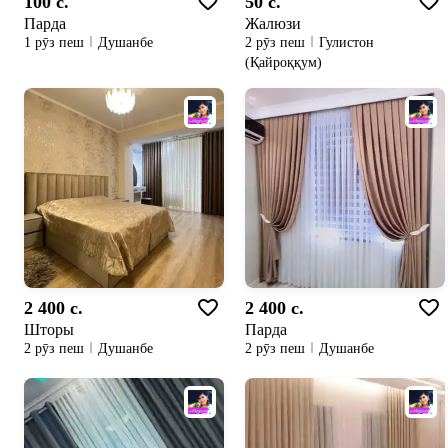
100 c.
50 c.
Парда
Жалюзи
1 рӯз пеш
Душанбе
2 рӯз пеш
Гулистон
(Қайроққум)
2 400 c.
2 400 c.
Шторы
Парда
2 рӯз пеш
Душанбе
2 рӯз пеш
Душанбе