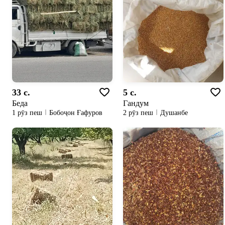
33 c.
5 c.
Беда
Гандум
1 рӯз пеш
Бобоҷон Ғафуров
2 рӯз пеш
Душанбе