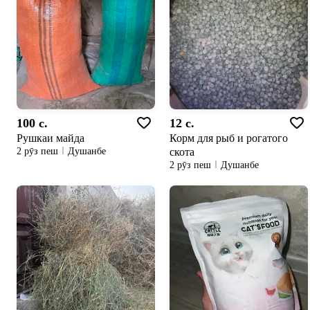
100 c.
12 c.
Рушкаи майда
Корм для рыб и рогатого
скота
2 рӯз пеш
Душанбе
2 рӯз пеш
Душанбе