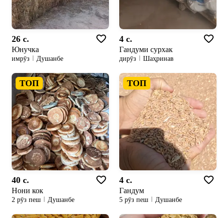
26 c.
4 c.
Юнучка
Гандуми сурхак
имрӯз
Душанбе
дирӯз
Шаҳринав
ТОП
ТОП
40 c.
4 c.
Нони кок
Гандум
2 рӯз пеш
Душанбе
5 рӯз пеш
Душанбе