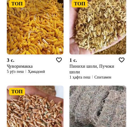
ТОП
ТОП
3 c.
1 c.
Ҷуворимакка
Пинихи шоли, Пучоки
шоли
5 рӯз пеш
Ҳамадонӣ
1 ҳафта пеш
Спитамен
ТОП