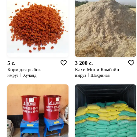
5 c.
3 200 c.
Корм для рыбок
Кахи Мини Комбайн
имрӯз
Хуҷанд
имрӯз
Шаҳринав