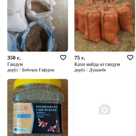
350 c.
75 c.
Гандум
Кахи майда аз гандум
дирӯз
Бобоҷон Ғафуров
дирӯз
Душанбе