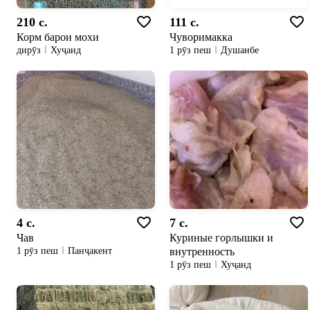
210 c.
111 c.
Корм барои мохи
Чуворимакка
дирӯз
Хуҷанд
1 рӯз пеш
Душанбе
4 c.
7 c.
Чав
Куриные горлышки и
внутренность
1 рӯз пеш
Панҷакент
1 рӯз пеш
Хуҷанд