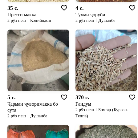
35 c.
4 c.
Пресси макка
Тухми ҷорубӣ
2 рӯз пеш
Конибодом
2 рӯз пеш
Душанбе
5 c.
370 c.
Ҷармаи ҷуворимакка бо
Гандум
сута
2 рӯз пеш
Бохтар (Курғон-
Теппа)
2 рӯз пеш
Душанбе