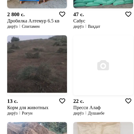
2 800 c.
47 c.
Дробилка Алтемур 6.5 кв
Сабус
дирӯз
Спитамен
дирӯз
Ваҳдат
13 c.
22 c.
Корм для животных
Пресси Алаф
дирӯз
Роғун
дирӯз
Душанбе