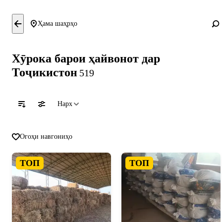
Ҳама шаҳрҳо
Хӯрока барои ҳайвонот дар
Тоҷикистон
519
Нарх
Огоҳи навгониҳо
ТОП
ТОП