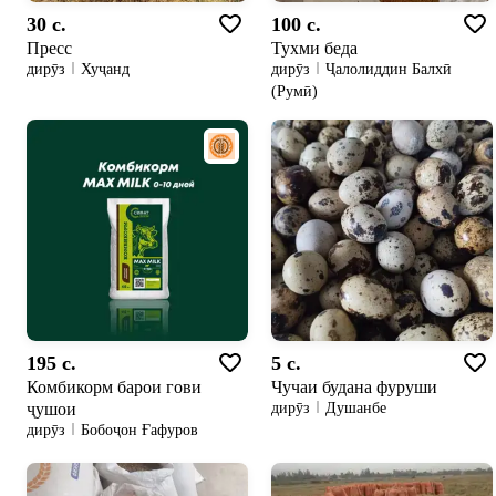
30 c.
100 c.
Пресс
Тухми беда
дирӯз
Хуҷанд
дирӯз
Ҷалолиддин Балхӣ
(Румӣ)
195 c.
5 c.
Комбикорм барои гови
Чучаи будана фуруши
ҷушои
дирӯз
Душанбе
дирӯз
Бобоҷон Ғафуров