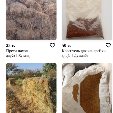
23 c.
50 c.
Преси пахол
Краситель для канарейки
дирӯз
Хуҷанд
дирӯз
Душанбе