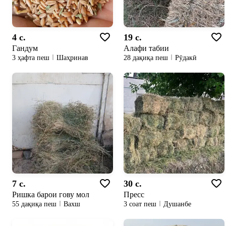
4 c.
19 c.
Гандум
Алафи табии
3 ҳафта пеш
Шаҳринав
28 дақиқа пеш
Рӯдакӣ
7 c.
30 c.
Ришка барои гову мол
Пресс
55 дақиқа пеш
Вахш
3 соат пеш
Душанбе