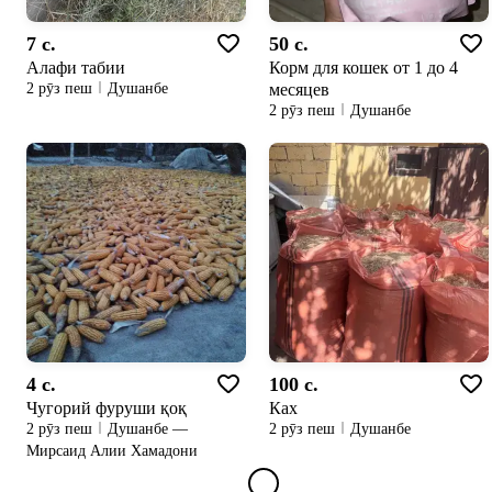
7 c.
50 c.
Алафи табии
Корм для кошек от 1 до 4
месяцев
2 рӯз пеш
Душанбе
2 рӯз пеш
Душанбе
4 c.
100 c.
Чугорий фуруши қоқ
Ках
2 рӯз пеш
Душанбе —
2 рӯз пеш
Душанбе
Мирсаид Алии Хамадони