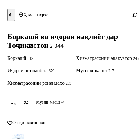
Ҳама шаҳрҳо
Боркашӣ ва иҷораи нақлиёт дар
Тоҷикистон
2 344
Боркашӣ
Хизматрасонии эвакуатор
918
245
Иҷораи автомобил
Мусофиркашӣ
679
217
Хизматрасонии ронандаҳо
283
Музди маош
Огоҳи навгониҳо