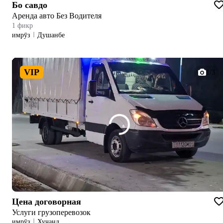
Бо савдо
Аренда авто Без Водителя
1 фикр
имрӯз
Душанбе
VIP
1/3
Цена договорная
Услуги грузоперевозок
имрӯз
Хуҷанд