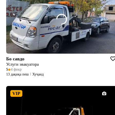
Бо савдо
Услуги эвакуатора
5
4 фикр
13 дақиқа пеш
Хуҷанд
VIP
1/4