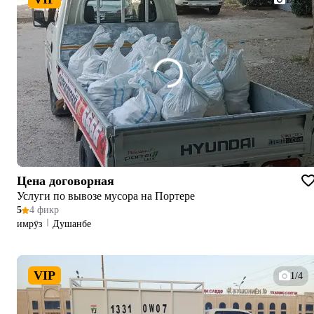
Цена договорная
Услуги по вывозе мусора на Портере
5
4 фикр
имрӯз
Душанбе
VIP
1/4