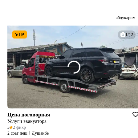
абдукарим
VIP
1/12
Цена договорная
Услуги эвакуатора
5
2 фикр
2 соат пеш
Душанбе