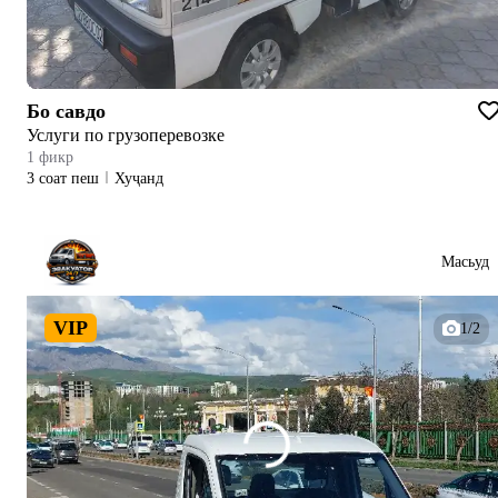
Бо савдо
Услуги по грузоперевозке
1 фикр
3 соат пеш
Хуҷанд
Масьуд
VIP
1/2