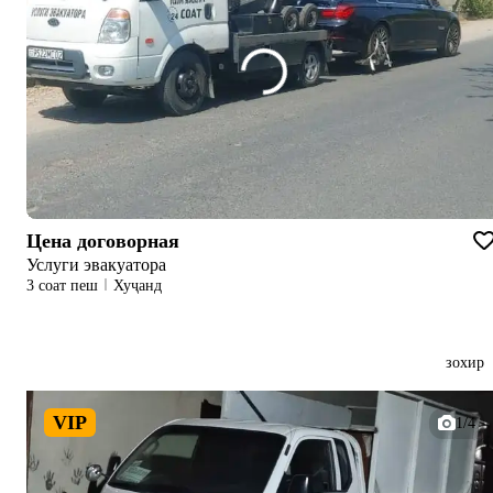
Цена договорная
Услуги эвакуатора
3 соат пеш
Хуҷанд
зохир
VIP
1/4