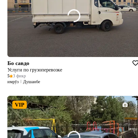
Бо савдо
Услуги по грузоперевозке
5
3 фикр
имрӯз
Душанбе
VIP
1/3