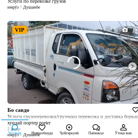
Услуги по перевозке грузов
имрӯз
Душанбе
VIP
1/2
Бо савдо
Услуги грузоперевозки/грузчики перевозка и доставка борка
хундай портер porter
2 фикр
Ҷустуҷӯ
Интихобшуда
Ҷойгиркунӣ
Паёмакҳо
Ӯтоқи ман
имрӯз
Душанбе