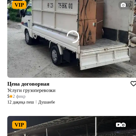
VIP
1/3
Цена договорная
Услуги грузоперевозки
5
2 фикр
12 дақиқа пеш
Душанбе
VIP
1/8