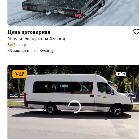
Цена договорная
Услуги Эвакуатора Хучанд
5
3 фикр
36 дақиқа пеш
Хуҷанд
VIP
1/16