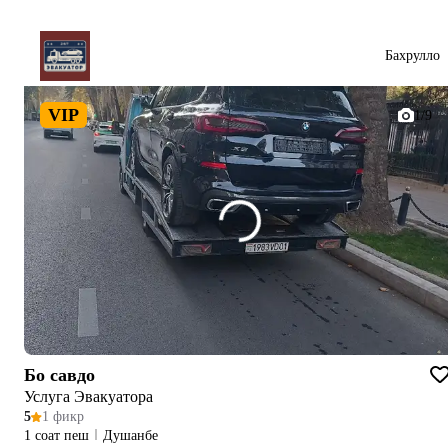
Бахрулло
VIP
1/9
Бо савдо
Услуга Эвакуатора
5
1 фикр
1 соат пеш
Душанбе