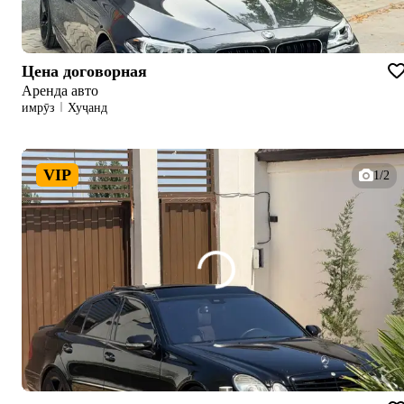
Цена договорная
Аренда авто
имрӯз
Хуҷанд
VIP
1/2