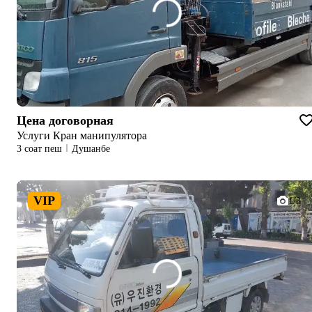
Цена договорная
Услуги Кран манипулятора
3 соат пеш
Душанбе
VIP
1/3