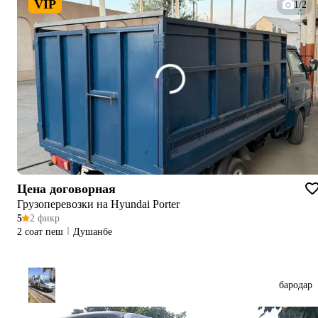
VIP
1/2
Цена договорная
Грузоперевозки на Hyundai Porter
5
2 фикр
2 соат пеш
Душанбе
бародар