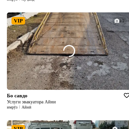
VIP
1/2
Бо савдо
Услуги эвакуатора Айни
имрӯз
Айнӣ
VIP
1/16