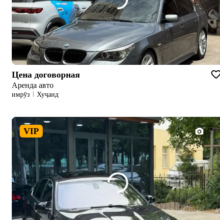
Цена договорная
Аренда авто
имрӯз
Хуҷанд
VIP
1/2