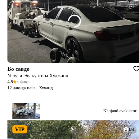
Бо савдо
Услуги Эвакуатора Худжанд
4.5
3 фикр
12 дақиқа пеш
Хуҷанд
Khujand evakuator
VIP
1/4