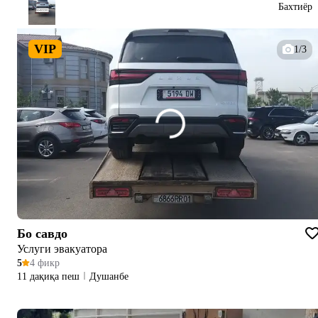
Бахтиёр
VIP
1/3
Бо савдо
Услуги эвакуатора
5
4 фикр
11 дақиқа пеш
Душанбе