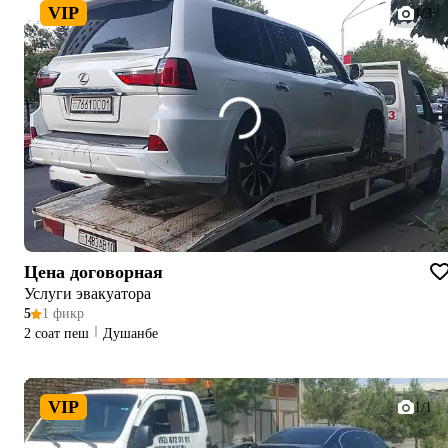
VIP
1/3
Цена договорная
Услуги эвакуатора
5
1 фикр
2 соат пеш
Душанбе
VIP
1/1