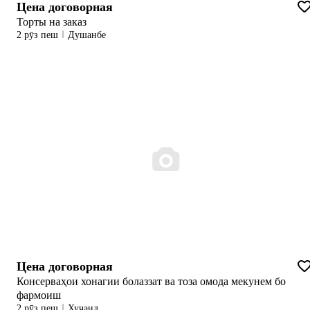
Цена договорная
Торты на заказ
2 рӯз пеш
Душанбе
Цена договорная
Консерваҳои хонагии болаззат ва тоза омода мекунем бо
фармоиш
2 рӯз пеш
Хуҷанд