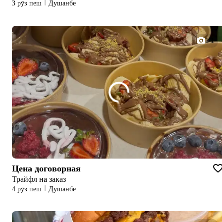
3 рӯз пеш
Душанбе
1/1
Цена договорная
Трайфл на заказ
4 рӯз пеш
Душанбе