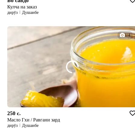
Бо савдо
Кулча на заказ
дирӯз
Душанбе
1/4
250 c.
Масло Гхи / Равгани зард
дирӯз
Душанбе