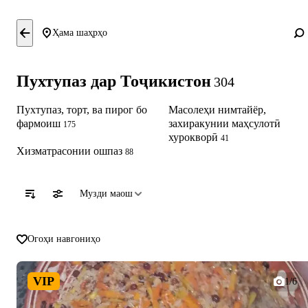
Ҳама шаҳрҳо
Пухтупаз дар Тоҷикистон
304
Пухтупаз, торт, ва пирог бо
Масолеҳи нимтайёр,
фармоиш
захиракунии маҳсулотӣ
175
хурокворӣ
41
Хизматрасонии ошпаз
88
Музди маош
Огоҳи навгониҳо
VIP
1/6