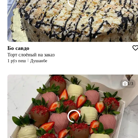
Бо савдо
Торт слоёный на заказ
1 рӯз пеш
Душанбе
1/3