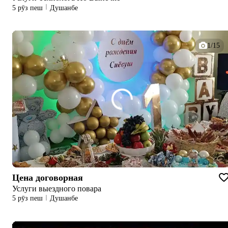
5 рӯз пеш
Душанбе
1/15
Цена договорная
Услуги выездного повара
5 рӯз пеш
Душанбе