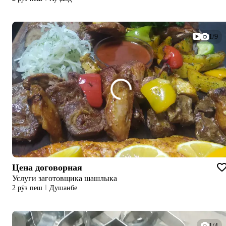
1/9
Цена договорная
Услуги заготовщика шашлыка
2 рӯз пеш
Душанбе
1/4