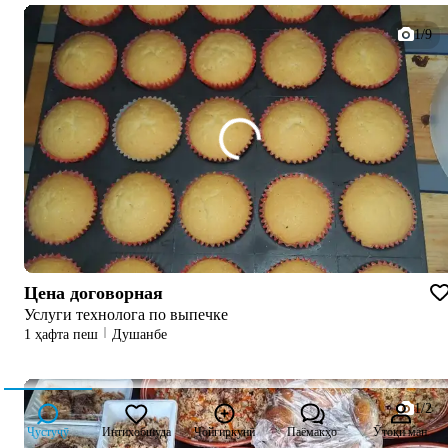
1/9
Цена договорная
Услуги технолога по выпечке
1 ҳафта пеш
Душанбе
1/2
Ҷустуҷӯ
Интихобшуда
Ҷойгиркунӣ
Паёмакҳо
Ӯтоқи ман