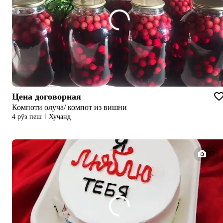
Цена договорная
Компоти олуча/ компот из вишни
4 рӯз пеш
Хуҷанд
1/2