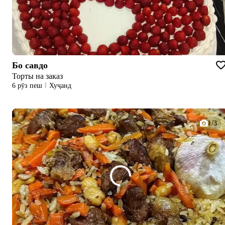
Бо савдо
Торты на заказ
6 рӯз пеш
Хуҷанд
1/3