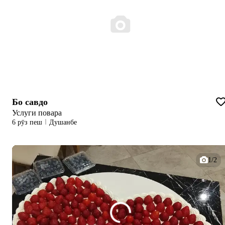
Бо савдо
Услуги повара
6 рӯз пеш
Душанбе
1/2