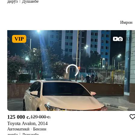
дирӯз
Душанбе
Имрон
VIP
1/13
125 000 c.
129 000 c.
Toyota Avalon, 2014
Автоматикӣ
·
Бензин
дирӯз
Душанбе