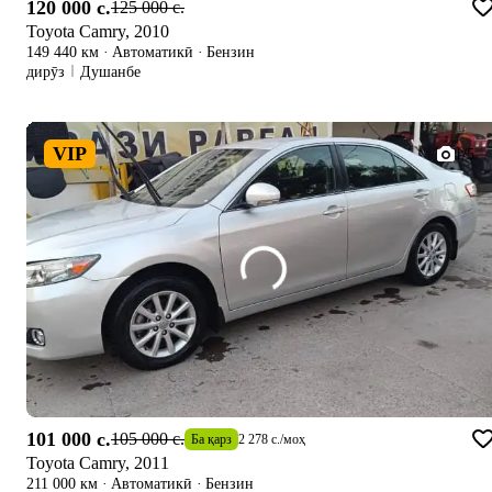
120 000 c.
125 000 c.
Toyota Camry, 2010
149 440 км
·
Автоматикӣ
·
Бензин
дирӯз
Душанбе
VIP
1/5
101 000 c.
105 000 c.
Ба қарз
2 278 c.
/
моҳ
Toyota Camry, 2011
211 000 км
·
Автоматикӣ
·
Бензин