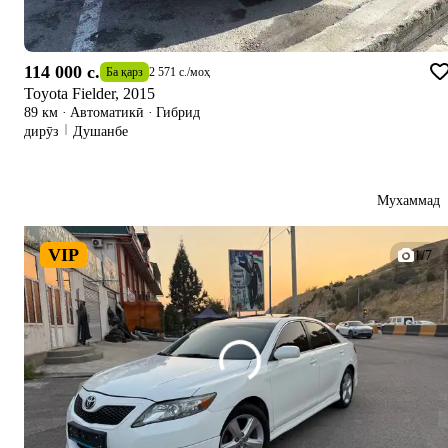
114 000 c.
Ба қарз
2 571 c.
/
моҳ
Toyota Fielder, 2015
89 км
·
Автоматикӣ
·
Гибрид
дирӯз
Душанбе
Мухаммад
VIP
1/7