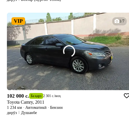
VIP
1/7
102 000 c.
Ба қарз
2 301 c.
/
моҳ
Toyota Camry, 2011
1 234 км
·
Автоматикӣ
·
Бензин
дирӯз
Душанбе