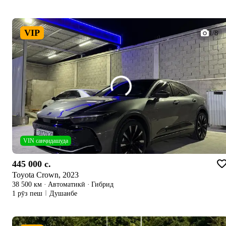
VIP
1/8
VIN санҷидашуда
445 000 c.
Toyota Crown, 2023
38 500 км
·
Автоматикӣ
·
Гибрид
1 рӯз пеш
Душанбе