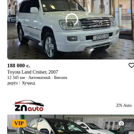
188 000 c.
Toyota Land Cruiser, 2007
12 345 км
·
Автоматикӣ
·
Бензин
дирӯз
Хуҷанд
ZN Auto
VIP
1/7