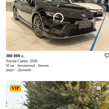
380 000 c.
Toyota Camry, 2026
50 км
·
Автоматикӣ
·
Бензин
дирӯз
Душанбе
VIP
1/6