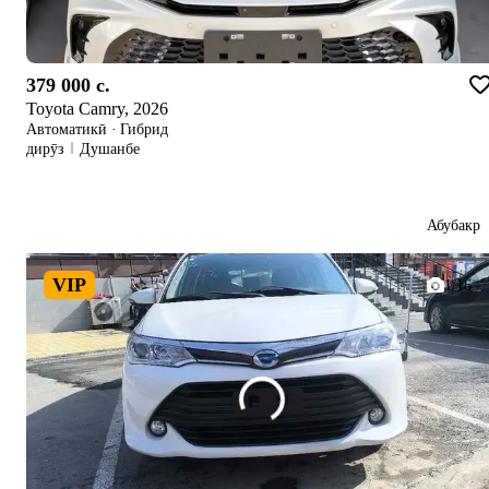
379 000 c.
Toyota Camry, 2026
Автоматикӣ
·
Гибрид
дирӯз
Душанбе
Абубакр
VIP
1/16