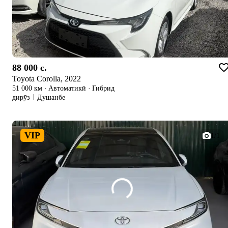
88 000 c.
Toyota Corolla, 2022
51 000 км
·
Автоматикӣ
·
Гибрид
дирӯз
Душанбе
VIP
1/1