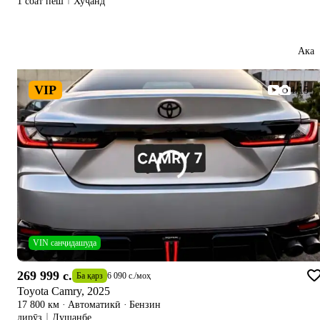
1 соат пеш
Хуҷанд
Ака
VIP
1/15
VIN санҷидашуда
269 999 c.
Ба қарз
6 090 c.
/
моҳ
Toyota Camry, 2025
17 800 км
·
Автоматикӣ
·
Бензин
дирӯз
Душанбе