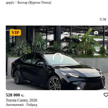
дирӯз
Бохтар (Курғон-Теппа)
U.M
VIP
1/16
528 000 c.
Toyota Camry, 2026
Автоматикӣ
·
Гибрид