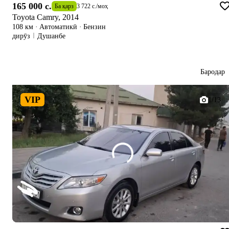
165 000 c.
Ба қарз
3 722 c.
/
моҳ
Toyota Camry, 2014
108 км
·
Автоматикӣ
·
Бензин
дирӯз
Душанбе
Бародар
VIP
1/13