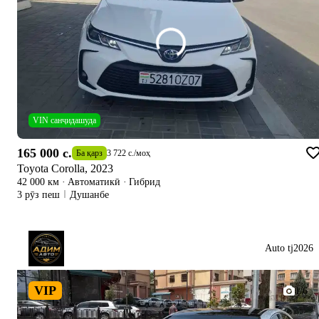
VIN санҷидашуда
165 000 c.
Ба қарз
3 722 c.
/
моҳ
Toyota Corolla, 2023
42 000 км
·
Автоматикӣ
·
Гибрид
3 рӯз пеш
Душанбе
Auto tj2026
VIP
1/6