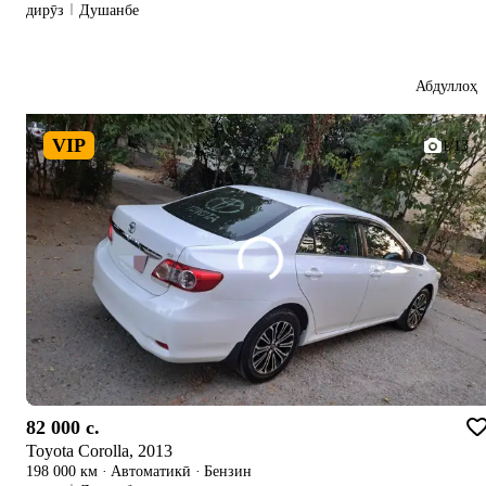
дирӯз
Душанбе
Абдуллоҳ
VIP
1/13
82 000 c.
Toyota Corolla, 2013
198 000 км
·
Автоматикӣ
·
Бензин