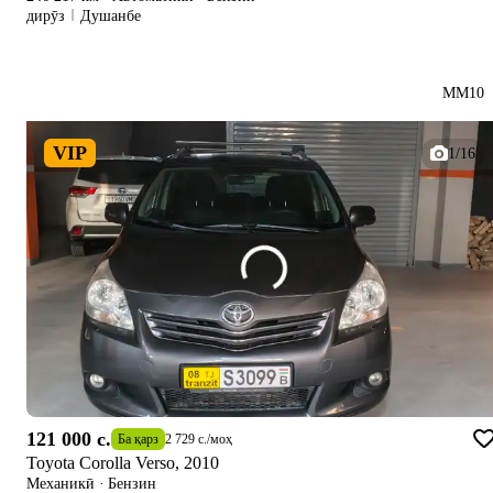
дирӯз
Душанбе
MM10
VIP
1/16
121 000 c.
Ба қарз
2 729 c.
/
моҳ
Toyota Corolla Verso, 2010
Механикӣ
·
Бензин