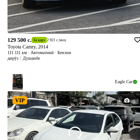
129 500 c.
Ба қарз
2 921 c.
/
моҳ
Toyota Camry, 2014
111 111 км
·
Автоматикӣ
·
Бензин
дирӯз
Душанбе
Eagle Car
VIP
1/7