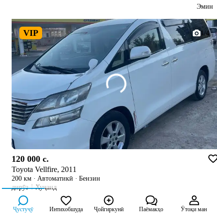
Эмин
VIP
1/4
120 000 c.
Toyota Vellfire, 2011
200 км
·
Автоматикӣ
·
Бензин
дирӯз
Хуҷанд
Ҷустуҷӯ
Интихобшуда
Ҷойгиркунӣ
Паёмакҳо
Ӯтоқи ман