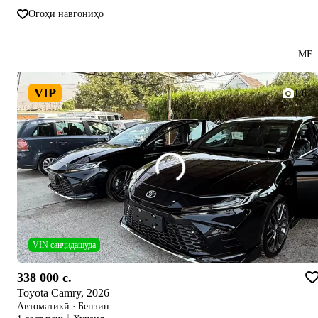
Огоҳи навгониҳо
MF
VIP
1/6
VIN санҷидашуда
338 000 c.
Toyota Camry, 2026
Автоматикӣ
·
Бензин