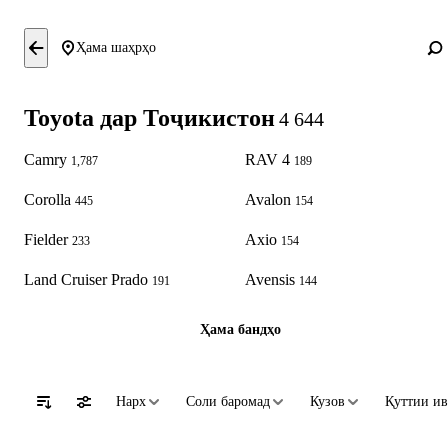
Ҳама шаҳрҳо
Toyota дар Тоҷикистон
4 644
Camry
RAV 4
1,787
189
Corolla
Avalon
445
154
Fielder
Axio
233
154
Land Cruiser Prado
Avensis
191
144
Ҳама бандҳо
Нарх
Соли баромад
Кузов
Қуттии ив