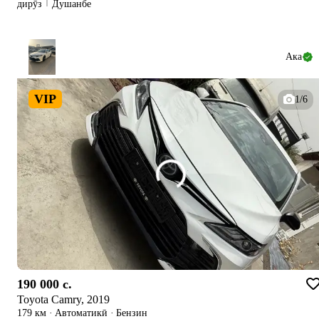
дирӯз
Душанбе
Ака
VIP
1/6
190 000 c.
Toyota Camry, 2019
179 км
·
Автоматикӣ
·
Бензин