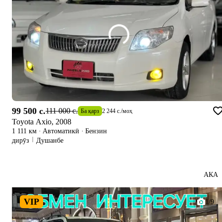
99 500 c.
111 000 c.
Ба қарз
2 244 c.
/
моҳ
Toyota Axio, 2008
1 111 км
·
Автоматикӣ
·
Бензин
дирӯз
Душанбе
АКА
VIP
1/9