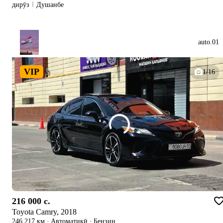
дирӯз
Душанбе
auto.01
VIP
1/16
216 000 c.
Toyota Camry, 2018
246 217 км
·
Автоматикӣ
·
Бензин