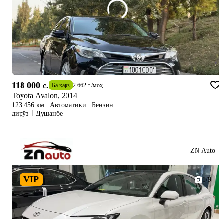
118 000 c.
Ба қарз
2 662 c.
/
моҳ
Toyota Avalon, 2014
123 456 км
·
Автоматикӣ
·
Бензин
дирӯз
Душанбе
ZN Auto
VIP
1/9