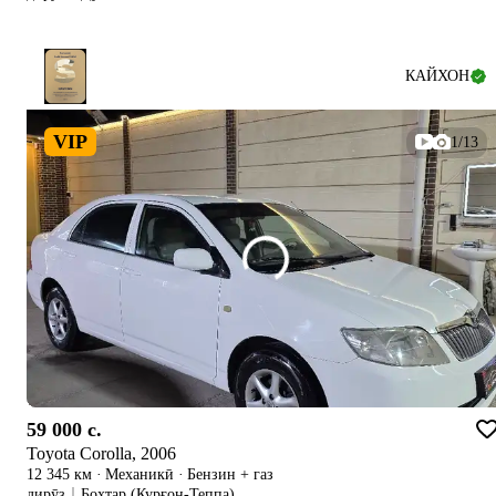
КАЙХОН
VIP
1/13
59 000 c.
Toyota Corolla, 2006
12 345 км
·
Механикӣ
·
Бензин + газ
дирӯз
Бохтар (Курғон-Теппа)