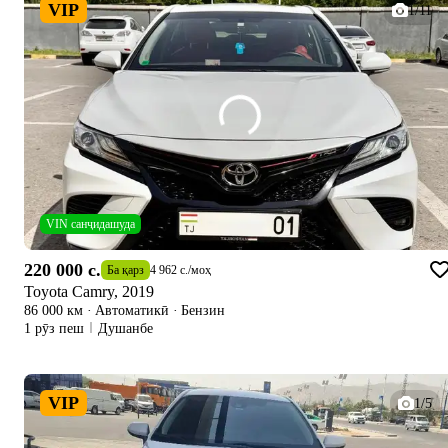
VIP
1/11
VIN санҷидашуда
220 000 c.
Ба қарз
4 962 c.
/
моҳ
Toyota Camry, 2019
86 000 км
·
Автоматикӣ
·
Бензин
1 рӯз пеш
Душанбе
VIP
1/5