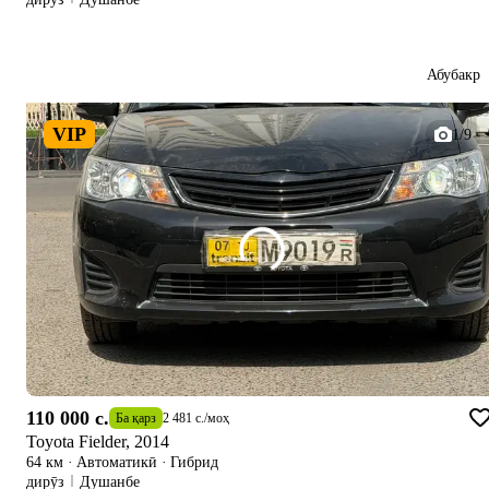
Абубакр
VIP
1/9
110 000 c.
Ба қарз
2 481 c.
/
моҳ
Toyota Fielder, 2014
64 км
·
Автоматикӣ
·
Гибрид
дирӯз
Душанбе