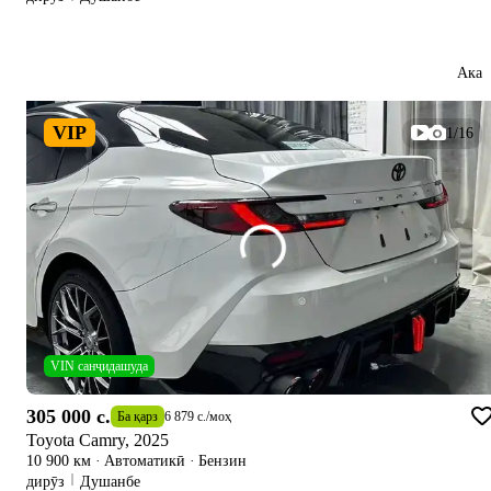
Ака
VIP
1/16
VIN санҷидашуда
305 000 c.
Ба қарз
6 879 c.
/
моҳ
Toyota Camry, 2025
10 900 км
·
Автоматикӣ
·
Бензин
дирӯз
Душанбе