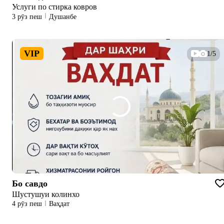
Услуги по стирка ковров
3 рӯз пеш
Душанбе
VIP
1/5
Бо савдо
Шустушуи колинхо
4 рӯз пеш
Ваҳдат