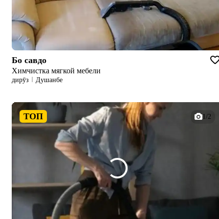
Бо савдо
Химчистка мягкой мебели
дирӯз
Душанбе
ТОП
1/2