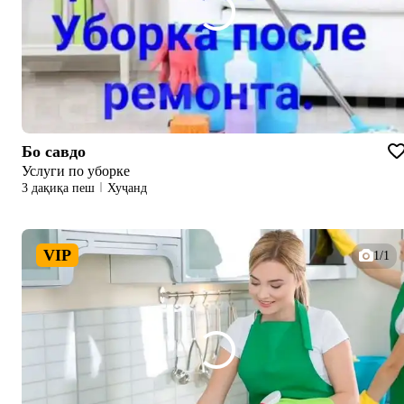
Бо савдо
Услуги по уборке
3 дақиқа пеш
Хуҷанд
VIP
1/1