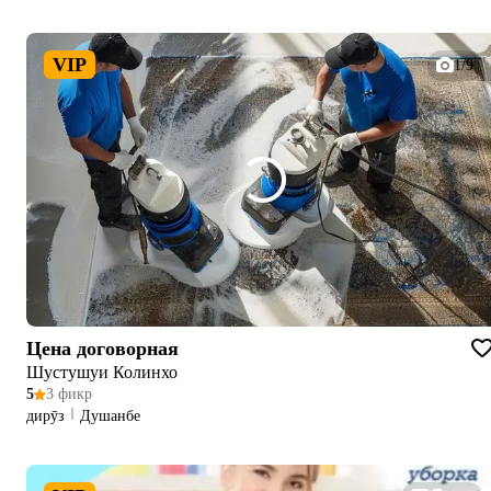
VIP
1/9
Цена договорная
Шустушуи Колинхо
5
3 фикр
дирӯз
Душанбе