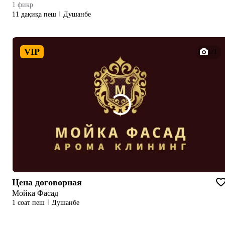
1 фикр
11 дақиқа пеш
Душанбе
VIP
1/1
Цена договорная
Мойка Фасад
1 соат пеш
Душанбе