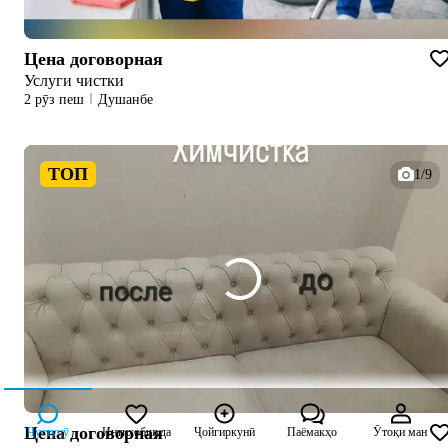
Цена договорная
Услуги чистки
2 рӯз пеш
Душанбе
ТОП
1/9
Цена договорная
Ҷустуҷӯ
Интихобшуда
Ҷойгиркунӣ
Паёмакҳо
Ӯтоқи ман