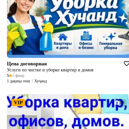
Цена договорная
Услуги по чистке и уборке квартир и домов
5
1 фикр
1 дақиқа пеш
Хуҷанд
VIP
1/3