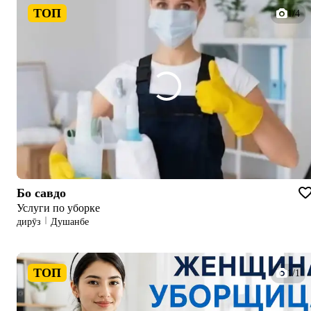
ТОП
1/4
Бо савдо
Услуги по уборке
дирӯз
Душанбе
ТОП
1/1