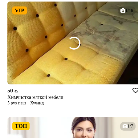
VIP
1/16
50 c.
Химчистка мягкой мебели
5 рӯз пеш
Хуҷанд
ТОП
1/7