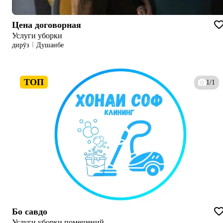
Цена договорная
Услуги уборки
дирӯз
Душанбе
ТОП
1/1
Бо савдо
Услуги уборки помещений