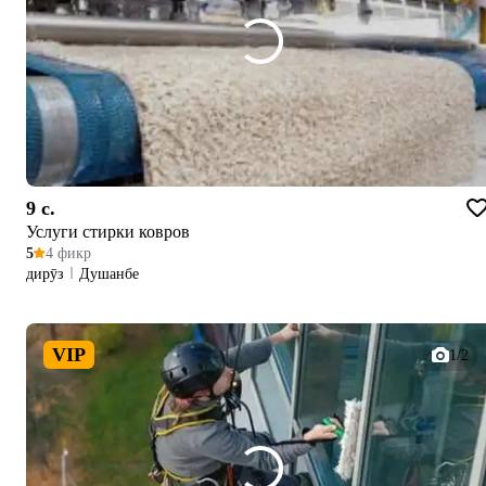
9 c.
Услуги стирки ковров
5
4 фикр
дирӯз
Душанбе
VIP
1/2