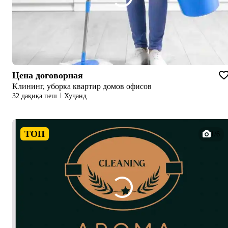
Цена договорная
Клининг, уборка квартир домов офисов
32 дақиқа пеш
Хуҷанд
ТОП
1/6