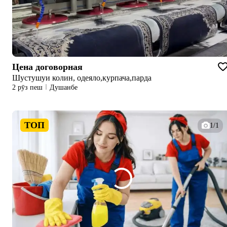
Цена договорная
Шустушуи колин, одеяло,курпача,парда
2 рӯз пеш
Душанбе
ТОП
1/1