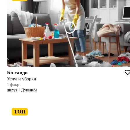
Бо савдо
Услуги уборки
1 фикр
дирӯз
Душанбе
ТОП