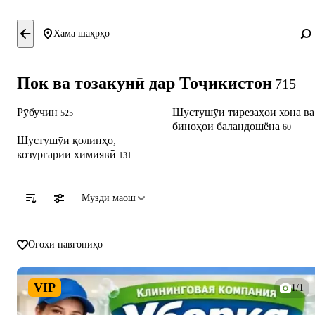
Ҳама шаҳрҳо
Пок ва тозакунӣ дар Тоҷикистон
715
Рӯбучин
Шустушӯи тирезаҳои хона ва
525
биноҳои баландошёна
60
Шустушӯи қолинҳо,
козургарии химиявӣ
131
Музди маош
Огоҳи навгониҳо
VIP
1/1