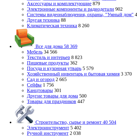
Аксессуары и комплектующие
879
Электронные компоненты и радиодетали
902
Системы видеонаблюдения, охраны, "Умный дом"
Другая техника
88
Климатическая техника
8 260
Все для дома
58 369
Мебель
34 566
Текстиль и интерьер
8 823
Пищевые продукты
362
Посуда и кухонная утварь
5 579
Хозяйственный инвентарь и бытовая химия
3 370
Сад и огород
2 665
Сейфы
1 756
Канцтовары
301
Другие товары для дома
500
Товары для праздников
447
Строительство, сырье и ремонт
40 504
Электроинструмент
5 402
Ручной инструмент
2 038