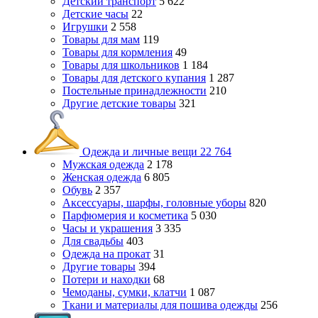
Детский транспорт
5 622
Детские часы
22
Игрушки
2 558
Товары для мам
119
Товары для кормления
49
Товары для школьников
1 184
Товары для детского купания
1 287
Постельные принадлежности
210
Другие детские товары
321
Одежда и личные вещи
22 764
Мужская одежда
2 178
Женская одежда
6 805
Обувь
2 357
Аксессуары, шарфы, головные уборы
820
Парфюмерия и косметика
5 030
Часы и украшения
3 335
Для свадьбы
403
Одежда на прокат
31
Другие товары
394
Потери и находки
68
Чемоданы, сумки, клатчи
1 087
Ткани и материалы для пошива одежды
256