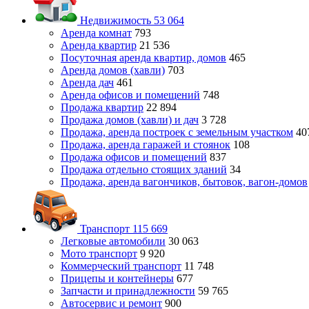
Недвижимость
53 064
Аренда комнат
793
Аренда квартир
21 536
Посуточная аренда квартир, домов
465
Аренда домов (хавли)
703
Аренда дач
461
Аренда офисов и помещений
748
Продажа квартир
22 894
Продажа домов (хавли) и дач
3 728
Продажа, аренда построек с земельным участком
40
Продажа, аренда гаражей и стоянок
108
Продажа офисов и помещений
837
Продажа отдельно стоящих зданий
34
Продажа, аренда вагончиков, бытовок, вагон-домов
Транспорт
115 669
Легковые автомобили
30 063
Мото транспорт
9 920
Коммерческий транспорт
11 748
Прицепы и контейнеры
677
Запчасти и принадлежности
59 765
Автосервис и ремонт
900