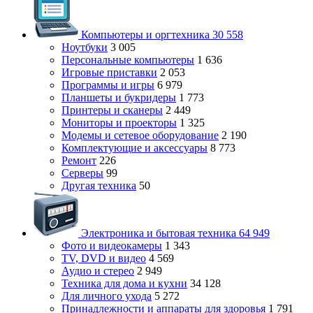
Компьютеры и оргтехника
30 558
Ноутбуки
3 005
Персональные компьютеры
1 636
Игровые приставки
2 053
Программы и игры
6 979
Планшеты и букридеры
1 773
Принтеры и сканеры
2 449
Мониторы и проекторы
1 325
Модемы и сетевое оборудование
2 190
Комплектующие и аксессуары
8 773
Ремонт
226
Серверы
99
Другая техника
50
Электроника и бытовая техника
64 949
Фото и видеокамеры
1 343
TV, DVD и видео
4 569
Аудио и стерео
2 949
Техника для дома и кухни
34 128
Для личного ухода
5 272
Принадлежности и аппараты для здоровья
1 791