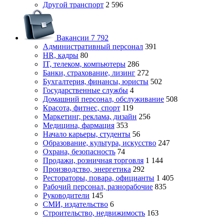
Другой транспорт
2 596
Вакансии
7 792
Административный персонал
391
HR, кадры
80
IT, телеком, компьютеры
286
Банки, страхование, лизинг
272
Бухгалтерия, финансы, юристы
502
Государственные службы
4
Домашний персонал, обслуживание
508
Красота, фитнес, спорт
119
Маркетинг, реклама, дизайн
256
Медицина, фармация
353
Начало карьеры, студенты
56
Образование, культура, искусство
247
Охрана, безопасность
74
Продажи, розничная торговля
1 144
Производство, энергетика
292
Рестораторы, повара, официанты
1 405
Рабочий персонал, разнорабочие
835
Руководители
145
СМИ, издательство
6
Строительство, недвижимость
163