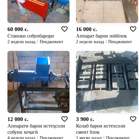
60 000 c.
16 000 c.
Станоки собунбарори
Аппарат барои лойблок
2 недели назад
Пенджикент
2 недели назад
Пенджикент
12 000 c.
3 900 c.
Аппарати барои истеҳсоли
Колаб барои истехсоли
собуни хоҷагӣ
смент блок
4 недели назад
Пенджикент
1 месяц назад
Пенджикент