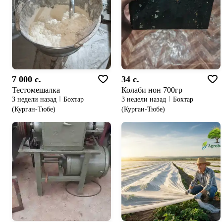
7 000 c.
34 c.
Тестомешалка
Колаби нон 700гр
3 недели назад
Бохтар
3 недели назад
Бохтар
(Курган-Тюбе)
(Курган-Тюбе)