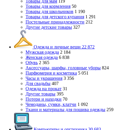
Товары для мам
119
Товары для кормления
50
Товары для школьников
1 190
Товары для детского купания
1 291
Постельные принадлежности
212
Другие детские товары
327
Одежда и личные вещи
22 872
Мужская одежда
2 184
Женская одежда
6 838
Обувь
2 365
Аксессуары, шарфы, головные уборы
824
Парфюмерия и косметика
5 051
Часы и украшения
3 356
Для свадьбы
407
Одежда на прокат
31
Другие товары
395
Потери и находки
70
Чемоданы, сумки, клатчи
1 092
Ткани и материалы для пошива одежды
259
Компьютеры и оргтехника
30 683