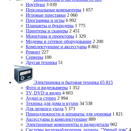
Ноутбуки
3 039
Персональные компьютеры
1 657
Игровые приставки
2 060
Программы и игры
6 992
Планшеты и букридеры
1 775
Принтеры и сканеры
2 451
Мониторы и проекторы
1 329
Модемы и сетевое оборудование
2 200
Комплектующие и аксессуары
8 802
Ремонт
227
Серверы
100
Другая техника
51
Электроника и бытовая техника
65 815
Фото и видеокамеры
1 352
TV, DVD и видео
4 603
Аудио и стерео
2 994
Техника для дома и кухни
34 538
Для личного ухода
5 373
Принадлежности и аппараты для здоровья
1 821
Аксессуары и комплектующие
889
Электронные компоненты и радиодетали
902
Системы видеонаблюдения, охраны, "Умный дом"