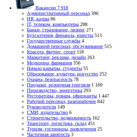
Вакансии
7 918
Административный персонал
396
HR, кадры
86
IT, телеком, компьютеры
288
Банки, страхование, лизинг
271
Бухгалтерия, финансы, юристы
513
Государственные службы
4
Домашний персонал, обслуживание
515
Красота, фитнес, спорт
118
Маркетинг, реклама, дизайн
263
Медицина, фармация
356
Начало карьеры, студенты
55
Образование, культура, искусство
252
Охрана, безопасность
78
Продажи, розничная торговля
1 169
Производство, энергетика
293
Рестораторы, повара, официанты
1 447
Рабочий персонал, разнорабочие
842
Руководители
149
СМИ, издательство
6
Строительство, недвижимость
162
Транспорт, логистика, склад
451
Туризм, гостиницы, развлечения
25
Частичная занятость
3