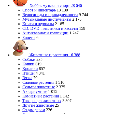
Хобби, музыка и спорт
28 646
Спорт и инвентарь
13 130
Велосипеды и принадлежности
9 744
Музыкальные инструменты
2 175
Книги и журналы
2 185
CD, DVD, пластинки и кассеты
159
Антиквариат и коллекции
1 247
Билеты
6
Животные и растения
16 388
Собаки
235
Кошки
619
Кролики
857
Птицы
4 341
Вязка
79
Садовые растения
1 510
Сельхоз животные
2 375
Аквариумные
1 015
Комнатные растения
1 142
Товары для животных
3 307
Другие животные
25
Отдам даром
226