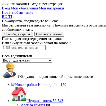
Личный кабинет
Вход и регистрация
Вход
Мои объявления
Мои настройки
Подать объявление
RU
TJ
Пожалуйста, подтвердите ваш email
Мы отправили вам письмо на
. Нажмите на ссылку в этом пись
сообщениях в чате.
Спасибо, я сделаю
Отправить заново
Письмо для подтверждения отправлено
Ваш аккаунт был заблокирован на somon.tj
Весь Таджикистан
Оборудование для пищевой промышленности
Новостройки
179
Недвижимость
53 543
Аренда комнат
801