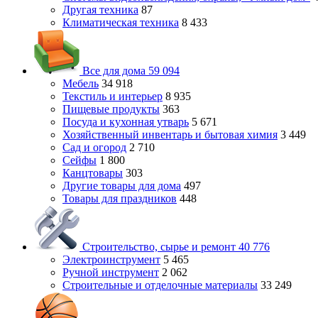
Другая техника
87
Климатическая техника
8 433
Все для дома
59 094
Мебель
34 918
Текстиль и интерьер
8 935
Пищевые продукты
363
Посуда и кухонная утварь
5 671
Хозяйственный инвентарь и бытовая химия
3 449
Сад и огород
2 710
Сейфы
1 800
Канцтовары
303
Другие товары для дома
497
Товары для праздников
448
Строительство, сырье и ремонт
40 776
Электроинструмент
5 465
Ручной инструмент
2 062
Строительные и отделочные материалы
33 249