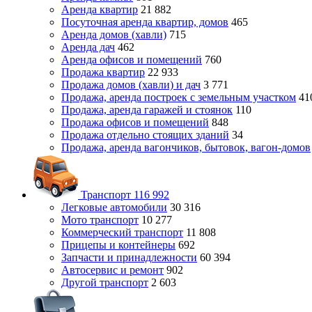
Аренда квартир
21 882
Посуточная аренда квартир, домов
465
Аренда домов (хавли)
715
Аренда дач
462
Аренда офисов и помещений
760
Продажа квартир
22 933
Продажа домов (хавли) и дач
3 771
Продажа, аренда построек с земельным участком
41
Продажа, аренда гаражей и стоянок
110
Продажа офисов и помещений
848
Продажа отдельно стоящих зданий
34
Продажа, аренда вагончиков, бытовок, вагон-домов
Транспорт
116 992
Легковые автомобили
30 316
Мото транспорт
10 277
Коммерческий транспорт
11 808
Прицепы и контейнеры
692
Запчасти и принадлежности
60 394
Автосервис и ремонт
902
Другой транспорт
2 603