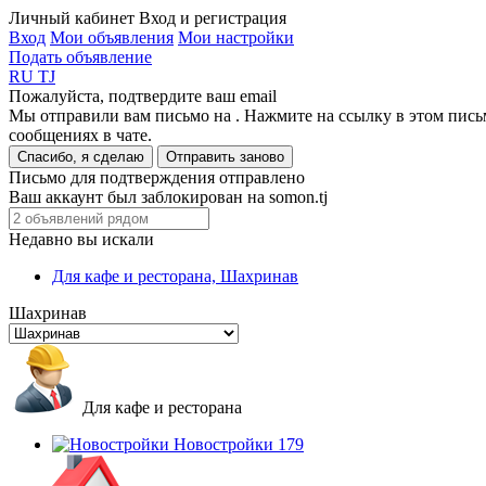
Личный кабинет
Вход и регистрация
Вход
Мои объявления
Мои настройки
Подать объявление
RU
TJ
Пожалуйста, подтвердите ваш email
Мы отправили вам письмо на
. Нажмите на ссылку в этом пись
сообщениях в чате.
Спасибо, я сделаю
Отправить заново
Письмо для подтверждения отправлено
Ваш аккаунт был заблокирован на somon.tj
Недавно вы искали
Для кафе и ресторана, Шахринав
Шахринав
Для кафе и ресторана
Новостройки
179