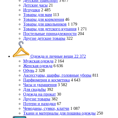
Детский транспорт
5 677
Детские часы
21
Игрушки
2 485
Товары для мам
113
Товары для кормления
46
Товары для школьников
1 179
Товары для детского купания
1 271
Постельные принадлежности
204
Другие детские товары
322
Одежда и личные вещи
22 372
Мужская одежда
2 164
Женская одежда
6 636
Обувь
2 328
Аксессуары, шарфы, головные уборы
811
Парфюмерия и косметика
4 643
Часы и украшения
3 582
Для свадьбы
392
Одежда на прокат
30
Другие товары
382
Потери и находки
67
Чемоданы, сумки, клатчи
1 087
Ткани и материалы для пошива одежды
250