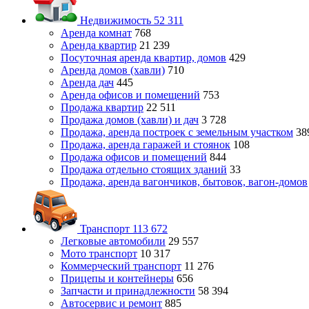
Недвижимость
52 311
Аренда комнат
768
Аренда квартир
21 239
Посуточная аренда квартир, домов
429
Аренда домов (хавли)
710
Аренда дач
445
Аренда офисов и помещений
753
Продажа квартир
22 511
Продажа домов (хавли) и дач
3 728
Продажа, аренда построек с земельным участком
38
Продажа, аренда гаражей и стоянок
108
Продажа офисов и помещений
844
Продажа отдельно стоящих зданий
33
Продажа, аренда вагончиков, бытовок, вагон-домов
Транспорт
113 672
Легковые автомобили
29 557
Мото транспорт
10 317
Коммерческий транспорт
11 276
Прицепы и контейнеры
656
Запчасти и принадлежности
58 394
Автосервис и ремонт
885