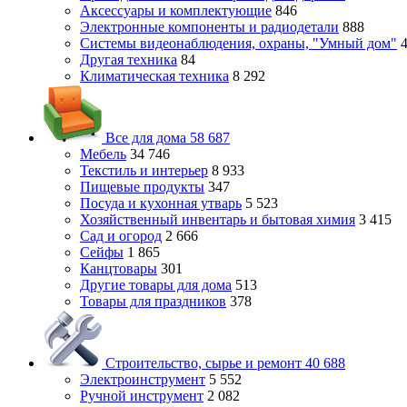
Аксессуары и комплектующие
846
Электронные компоненты и радиодетали
888
Системы видеонаблюдения, охраны, "Умный дом"
Другая техника
84
Климатическая техника
8 292
Все для дома
58 687
Мебель
34 746
Текстиль и интерьер
8 933
Пищевые продукты
347
Посуда и кухонная утварь
5 523
Хозяйственный инвентарь и бытовая химия
3 415
Сад и огород
2 666
Сейфы
1 865
Канцтовары
301
Другие товары для дома
513
Товары для праздников
378
Строительство, сырье и ремонт
40 688
Электроинструмент
5 552
Ручной инструмент
2 082