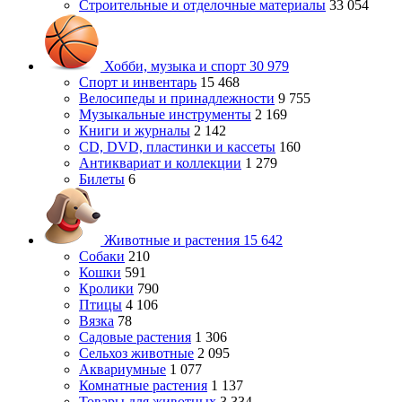
Строительные и отделочные материалы
33 054
Хобби, музыка и спорт
30 979
Спорт и инвентарь
15 468
Велосипеды и принадлежности
9 755
Музыкальные инструменты
2 169
Книги и журналы
2 142
CD, DVD, пластинки и кассеты
160
Антиквариат и коллекции
1 279
Билеты
6
Животные и растения
15 642
Собаки
210
Кошки
591
Кролики
790
Птицы
4 106
Вязка
78
Садовые растения
1 306
Сельхоз животные
2 095
Аквариумные
1 077
Комнатные растения
1 137
Товары для животных
3 334