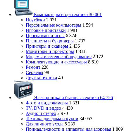
Компьютеры и оргтехника
30 061
Ноутбуки
2 971
Персональные компьютеры
1 594
Игровые приставки
1 981
Программы и игры
6 874
Планшеты и букридеры
1 737
Принтеры и сканеры
2 436
Мониторы и проекторы
1 311
Модемы и сетевое оборудование
2 172
Комплектующие и аксессуары
8 610
Ремонт
228
Серверы
98
Другая техника
49
Электроника и бытовая техника
64 726
Фото и видеокамеры
1 331
TV, DVD и видео
4 430
Аудио и стерео
2 970
Техника для дома и кухни
34 053
Для личного ухода
5 239
Принадлежности и аппараты для здоровья
1 809