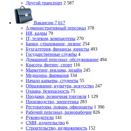
Другой транспорт
2 587
Вакансии
7 617
Административный персонал
378
HR, кадры
79
IT, телеком, компьютеры
270
Банки, страхование, лизинг
254
Бухгалтерия, финансы, юристы
493
Государственные службы
4
Домашний персонал, обслуживание
494
Красота, фитнес, спорт
116
Маркетинг, реклама, дизайн
245
Медицина, фармация
334
Начало карьеры, студенты
55
Образование, культура, искусство
247
Охрана, безопасность
75
Продажи, розничная торговля
1 129
Производство, энергетика
283
Рестораторы, повара, официанты
1 396
Рабочий персонал, разнорабочие
826
Руководители
141
СМИ, издательство
6
Строительство, недвижимость
152