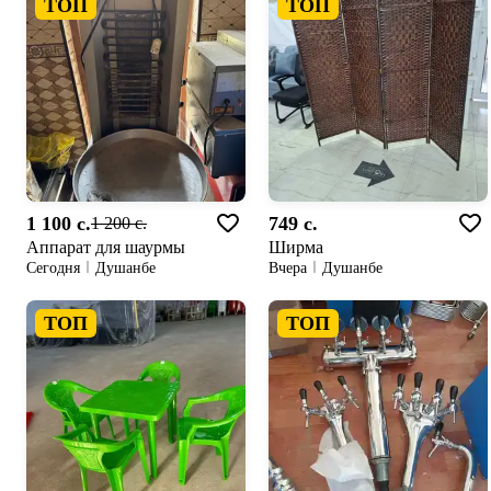
ТОП
ТОП
1 100 c.
749 c.
1 200 c.
Аппарат для шаурмы
Ширма
Сегодня
Душанбе
Вчера
Душанбе
ТОП
ТОП