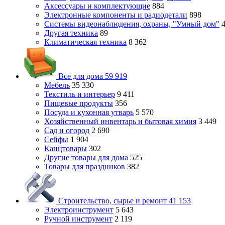
Аксессуары и комплектующие
884
Электронные компоненты и радиодетали
898
Системы видеонаблюдения, охраны, "Умный дом"
4
Другая техника
89
Климатическая техника
8 362
Все для дома
59 919
Мебель
35 330
Текстиль и интерьер
9 411
Пищевые продукты
356
Посуда и кухонная утварь
5 570
Хозяйственный инвентарь и бытовая химия
3 449
Сад и огород
2 690
Сейфы
1 904
Канцтовары
302
Другие товары для дома
525
Товары для праздников
382
Строительство, сырье и ремонт
41 153
Электроинструмент
5 643
Ручной инструмент
2 119