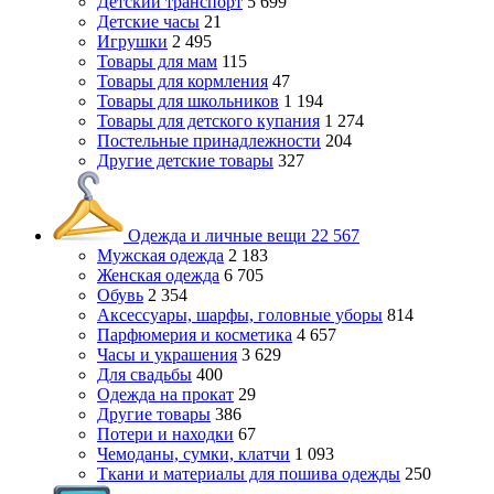
Детский транспорт
5 699
Детские часы
21
Игрушки
2 495
Товары для мам
115
Товары для кормления
47
Товары для школьников
1 194
Товары для детского купания
1 274
Постельные принадлежности
204
Другие детские товары
327
Одежда и личные вещи
22 567
Мужская одежда
2 183
Женская одежда
6 705
Обувь
2 354
Аксессуары, шарфы, головные уборы
814
Парфюмерия и косметика
4 657
Часы и украшения
3 629
Для свадьбы
400
Одежда на прокат
29
Другие товары
386
Потери и находки
67
Чемоданы, сумки, клатчи
1 093
Ткани и материалы для пошива одежды
250