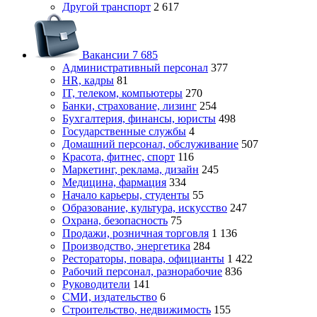
Другой транспорт
2 617
Вакансии
7 685
Административный персонал
377
HR, кадры
81
IT, телеком, компьютеры
270
Банки, страхование, лизинг
254
Бухгалтерия, финансы, юристы
498
Государственные службы
4
Домашний персонал, обслуживание
507
Красота, фитнес, спорт
116
Маркетинг, реклама, дизайн
245
Медицина, фармация
334
Начало карьеры, студенты
55
Образование, культура, искусство
247
Охрана, безопасность
75
Продажи, розничная торговля
1 136
Производство, энергетика
284
Рестораторы, повара, официанты
1 422
Рабочий персонал, разнорабочие
836
Руководители
141
СМИ, издательство
6
Строительство, недвижимость
155