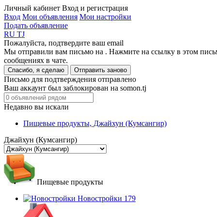
Личный кабинет
Вход и регистрация
Вход
Мои объявления
Мои настройки
Подать объявление
RU
TJ
Пожалуйста, подтвердите ваш email
Мы отправили вам письмо на
. Нажмите на ссылку в этом пись
сообщениях в чате.
Спасибо, я сделаю
Отправить заново
Письмо для подтверждения отправлено
Ваш аккаунт был заблокирован на somon.tj
Недавно вы искали
Пищевые продукты, Джайхун (Кумсангир)
Джайхун (Кумсангир)
Пищевые продукты
Новостройки
179