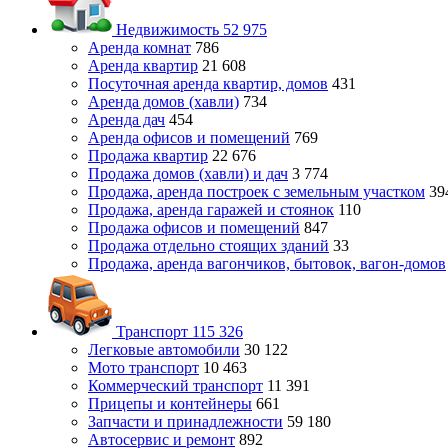
Недвижимость
52 975
Аренда комнат
786
Аренда квартир
21 608
Посуточная аренда квартир, домов
431
Аренда домов (хавли)
734
Аренда дач
454
Аренда офисов и помещений
769
Продажа квартир
22 676
Продажа домов (хавли) и дач
3 774
Продажа, аренда построек с земельным участком
39
Продажа, аренда гаражей и стоянок
110
Продажа офисов и помещений
847
Продажа отдельно стоящих зданий
33
Продажа, аренда вагончиков, бытовок, вагон-домов
Транспорт
115 326
Легковые автомобили
30 122
Мото транспорт
10 463
Коммерческий транспорт
11 391
Прицепы и контейнеры
661
Запчасти и принадлежности
59 180
Автосервис и ремонт
892