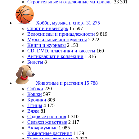
Строительные и отделочные материалы
33 391
Хобби, музыка и спорт
31 275
Спорт и инвентарь
15 597
Велосипеды и принадлежности
9 819
Музыкальные инструменты
2 222
Книги и журналы
2 153
CD, DVD, пластинки и кассеты
160
Антиквариат и коллекции
1 316
Билеты
8
Животные и растения
15 788
Собаки
220
Кошки
597
Кролики
806
Птицы
4 175
Вязка
81
Садовые растения
1 310
Сельхоз животные
2 117
Аквариумные
1 085
Комнатные растения
1 139
Товары для животных
3 339