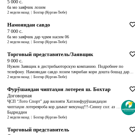
5 000 c.
предлагаем: • Хорошую зарплату + бонусы • Обучение и поддержку •
ба мо заяфчик лозим
Возможность карьерного роста График работы: 6/1 с 9:00 до 17:00 📞
2 недели назад
Бохтар (Курган-Тюбе)
Звоните прямо сейчас — количество мест ограничено! 904039334
Намояндаи савдо
7 000 c.
ба мо заяфчик дар чдмм насим 06
2 недели назад
Бохтар (Курган-Тюбе)
Торговый представитель/Заявщик
9 000 c.
Нужен Заявщик в дистрибьюторскую компанию. Подробнее по
телефону. Намояндаи савдо лозим тачрибаи кори дошта бошад дар
2 недели назад
Бохтар (Курган-Тюбе)
заявщики. Тератория Хорека тамоми шахр ва ду бозор илтимос
одамони чиди занг занен! Фирмаи Пайкар
Фурўшандаи чиптаҳои лотерея ш. Бохтар
Договорная
ҶСП “Лото Спорт” дар вилояти Хатлонфурўшандаҳои
чиптаҳои лотереяроба кор даъват мекунад!!!-Синну сол: аз 40
сола боло (шахсони синну соли нафақа қабул карда
Бадриддин
2 недели назад
Бохтар (Курган-Тюбе)
мешаванд);-Ҷадвали кории қулай (рузи истироҳат дар як
ҳафта як рузи дилхоҳ);-Сари вақт додани музди меҳнатро
кафолат медиҳем (дар як моҳ ду маротиба);-Ба расмият
Торговый представитель
даровардани ҳуҷҷатҳо тибқи Кодекси меҳнати ҶТ амалӣ