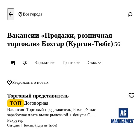
Все города
Вакансии «Продажи, розничная
торговля» Бохтар (Курган-Тюбе)
56
Зарплата
График
Стаж
Уведомлять о новых
Торговый представитель
ТОП
Договорная
Вакансия: Торговый представитель, БохтарУ нас
заработная плата выше рыночной + бонусы.О
компании:Мы - крупнейшая кондитерская фабрика в
Рекрутер
Сегодня
Бохтар (Курган-Тюбе)
Таджикистане. Уже более 14 лет наша продукция – на
домашнем столе и в будни, и в праздники. В своем