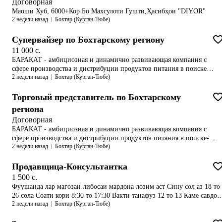
Договорная
мешавад.
Маоши Хуб, 6000+Кор Бо Махсулоти Гушти,Ҳасибҳои "DIYOR"
2 недели назад
Бохтар (Курган-Тюбе)
Супервайзер по Бохтарскому региону
11 000 c.
БАРАКАТ - амбициозная и динамично развивающая компания с
сфере производства и дистрибуции продуктов питания в поиске
2 недели назад
Бохтар (Курган-Тюбе)
опытного – Супервайзера города Бохтар.Обязанности:• Выстраивани
всех бизнес процессов с нуля по направлению продаж в данном
регионе;• Выполнение плана продаж; • Разработка и реализация
Торговый представитель по Бохтарскому
планов действий территории, направленных на организацию продаж
региона
продукции в установленные сроки, в количестве и ассортименте,
Договорная
предусмотренном планом продаж;• Разработка планов продаж,
БАРАКАТ - амбициозная и динамично развивающая компания с
отгрузки и прихода денежных средств по региону для каждого
сфере производства и дистрибуции продуктов питания в поиске-
торгового представителя;• Проведение переговоров и заключение
2 недели назад
Бохтар (Курган-Тюбе)
Торгового представителя !Обязанности:- посещение торговых точек
договоров на поставку продукции с клиентами;• Контроль
согласно утвержденному маршруту;- ведение документации;-
выполнения плана продаж торговой команды (ежемесячно,
активное продвижение товаров, продажи;- активная работа с
Продавщица-Консультантка
еженедельно, ежедневно);• Принятие мер по обеспечению
действующей клиентской базой;- поиск и привлечение новых
своевременного поступления денежных средств за реализованную
1 500 c.
клиентов;- мерчандайзинг по стандартам компании;- предоставление
продукцию (анализ и контроль дебиторской задолженности клиентов
Фуушанда лар магозаи либосаи мардона лозим аст Сину сол аз 18 то
отчетности;Требования:- наличие смартфона;- высокая
разработка мероприятий по ее сокращению);• Обучение и развитие
26 сола Соати кори 8:30 то 17:30 Вакти танафуз 12 то 13 Каме савдор
работоспособность, мобильность;- коммуникабельность,
торговой команды;• Анализ рынка и конкурентов;• Обеспечение
2 недели назад
Бохтар (Курган-Тюбе)
фахмад, муомила карда тавонад Бехтараш аз навор гирифтан шарм
ответственность, исполнительность;- желание расти и развиваться;-
качественного и количественного поддержания и развития
надошта бошад!!!! Танхо нафарони коргар мурочиат намоед, кори
умение работать в команде;- умение доводить дело до
клиентской базы;• Поиск и подбор торговой команды;•