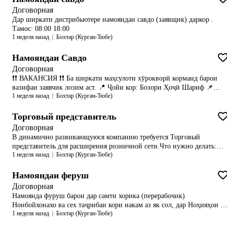
Договорная
Дар ширкати дистрибьютере намояндаи савдо (заявщик) даркор .
Тамос: 08:00 18:00
1 неделя назад
Бохтар (Курган-Тюбе)
Намояндаи Савдо
Договорная
❗❗ ВАКАНСИЯ ❗❗ Ба ширкати маҳсулоти хӯрокворӣ корманд барои
вазифаи заявчик лозим аст. 📍 Ҷойи кор: Бозори Ҳоҷӣ Шариф 📌
1 неделя назад
Бохтар (Курган-Тюбе)
Талабот: • Таҷрибаи корӣ ҳатмӣ — на камтар аз 1 сол • Муоширати
хуб бо мизоҷон • Масъулиятшинос ва фаъол будан 💰 Маош: 1000
сомонӣ + 3% бонус аз фурӯш ❌ Стажировка вуҷуд надорад. Қабули
Торговый представитель
коргарон : 2 📞 Барои маълумоти бештар: 905 03 87 03 Кордиҳанда
Договорная
Менеджер: 177 10 0303
В динамично развивающуюся компанию требуется Торговый
представитель для расширения розничной сети.Что нужно делать:—
1 неделя назад
Бохтар (Курган-Тюбе)
Активные продажи товара на закрепленной территории;— Поиск
новых клиентов (магазины, СМ, HoReCa);— Контроль дебиторской
задолженности;— Выезд по точкам согласно маршруту (личный авто
Намояндаи фeруш
приветствуется).Мы предлагаем:— Оклад + % от личных продаж +
Договорная
бонусы за план;— Официальное оформление по ТК;—
Намоянда фуруш барои дар самти хорика (перерабочик)
Корпоративный мобильный телефон, дорожные расходы;— Обучение
Нонбойхонахо ва сех таҷрибаи кори накам аз як сол, дар Ноҳияҳои ва
и поддержка на старте;— Стабильные выплаты 2 раза в
1 неделя назад
Бохтар (Курган-Тюбе)
Шаҳрҳои вилояти хатлон, Муроҷият аз соатҳои 08,00 то 18,00
месяц.Требования:— Опыт в активных продажах от 1 года;— Знание