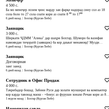
Менеҷер
работы не важен, обучаем всех. Добро пожаловать в лучшую команду
тарабхонаи «Малика», рӯ ба рӯи масҷиди маҳаллаи 14 ва наздики
4 500 c.
дарвозаи Ботробод.📲 Тарзи муроҷиат:☝️Мо ба зангҳои телефонӣ
Ба мо менеҷер лозим ҷинс марду зан фарқе надорад сину сол аз 18
ҷавоб намедиҳем. Пас аз шиносоӣ бо маълумоти ирсолшуда, дар
сола боло то 27 сола соати кори аз соати 8 ⁰⁰ то 17⁰⁰
ҳолати мувофиқ будани шумо мо худамон бо шумо тамос мегирем.
6 дней назад
Бохтар (Курган-Тюбе)
Заявщик
3 000 c.
Ширкати ҶДММ "Алика" дар шаҳри Бохтар, Шуморо ба вазифаи
намояндаи тиҷоратӣ (заявщик) ба кор даъват менамояд! Музди
6 дней назад
Бохтар (Курган-Тюбе)
меҳнат 4000 сомони + мукофотпулӣ (бонус) Аз рузи Душанбе то
Шанбе аз соати 8:00 то 18:00 занг занед Маълумоти пурра тариқи
рақами *98-760-30-41* дастрас намоед
Заявщик
Договорная
занг занед
6 дней назад
Бохтар (Курган-Тюбе)
Сотрудник в Офис Продаж
4 000 c.
Тачрибадор бошад. Забони Руси дар холати муошират ва компьютер
кор карда тавонад маош - +бонус аз фуруши хонахо Речаи кори аз 8
1 неделя назад
Бохтар (Курган-Тюбе)
то 6 бегох
Намояндаи савдо