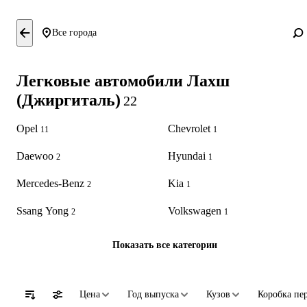
Все города
Легковые автомобили Лахш
(Джиргиталь)
22
Opel
Chevrolet
11
1
Daewoo
Hyundai
2
1
Mercedes-Benz
Kia
2
1
Ssang Yong
Volkswagen
2
1
Показать все категории
Цена
Год выпуска
Кузов
Коробка пе