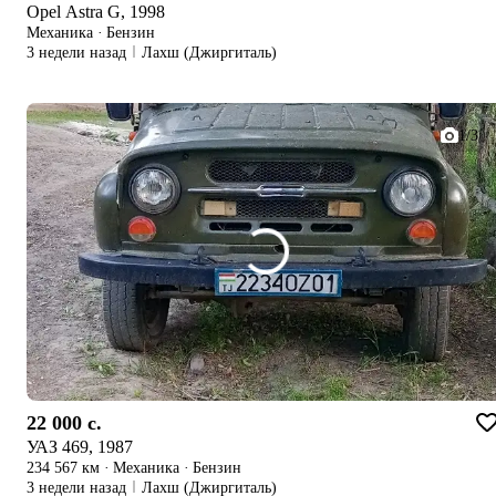
Opel Astra G, 1998
Механика
·
Бензин
3 недели назад
Лахш (Джиргиталь)
1/3
22 000 c.
УАЗ 469, 1987
234 567 км
·
Механика
·
Бензин
3 недели назад
Лахш (Джиргиталь)