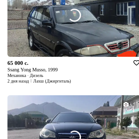
65 000 c.
Ssang Yong Musso, 1999
Механика
·
Дизель
2 дня назад
Лахш (Джиргиталь)
1/6