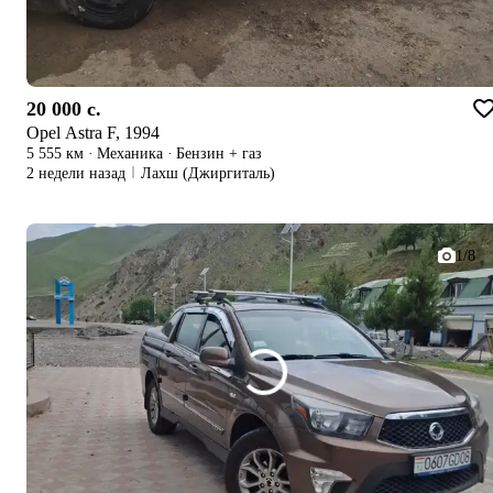
20 000 c.
Opel Astra F, 1994
5 555 км
·
Механика
·
Бензин + газ
2 недели назад
Лахш (Джиргиталь)
1/8