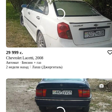
29 999 c.
Chevrolet Lacetti, 2008
Автомат
·
Бензин + газ
2 недели назад
Лахш (Джиргиталь)
1/4