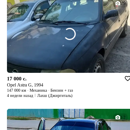
1/5
17 000 c.
Opel Astra G, 1994
147 000 км
·
Механика
·
Бензин + газ
4 недели назад
Лахш (Джиргиталь)
1/2