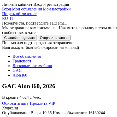
Личный кабинет
Вход и регистрация
Вход
Мои объявления
Мои настройки
Подать объявление
RU
TJ
Пожалуйста, подтвердите ваш email
Мы отправили вам письмо на
. Нажмите на ссылку в этом пись
сообщениях в чате.
Спасибо, я сделаю
Отправить заново
Письмо для подтверждения отправлено
Ваш аккаунт был заблокирован на somon.tj
Все объявления
Транспорт
Легковые автомобили
GAC
Aion i60
GAC Aion i60, 2026
В кредит
4 624 c./мес.
Обновить дату
Продлить VIP
Худжанд
Опубликовано: Вчера 10:35
Номер объявления:
16180244