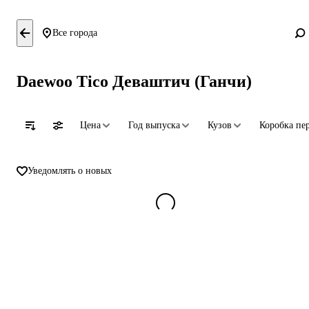
Все города
Daewoo Tico Деваштич (Ганчи)
Цена
Год выпуска
Кузов
Коробка пе
Уведомлять о новых