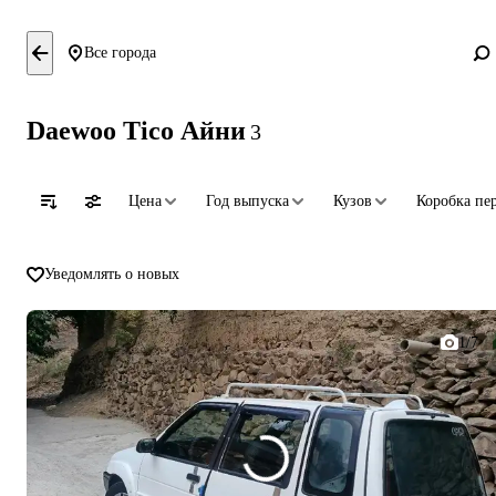
Все города
Daewoo Tico Айни
3
Цена
Год выпуска
Кузов
Коробка пе
Уведомлять о новых
1/7