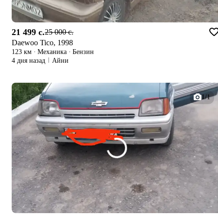
21 499 c.
25 000 c.
Daewoo Tico, 1998
123 км
·
Механика
·
Бензин
4 дня назад
Айни
1/1