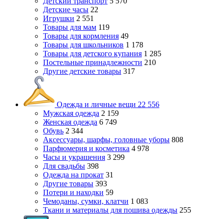
Детский транспорт
5 570
Детские часы
22
Игрушки
2 551
Товары для мам
119
Товары для кормления
49
Товары для школьников
1 178
Товары для детского купания
1 285
Постельные принадлежности
210
Другие детские товары
317
Одежда и личные вещи
22 556
Мужская одежда
2 159
Женская одежда
6 749
Обувь
2 344
Аксессуары, шарфы, головные уборы
808
Парфюмерия и косметика
4 978
Часы и украшения
3 299
Для свадьбы
398
Одежда на прокат
31
Другие товары
393
Потери и находки
59
Чемоданы, сумки, клатчи
1 083
Ткани и материалы для пошива одежды
255