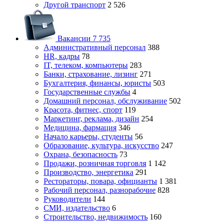
Другой транспорт
2 526
Вакансии
7 735
Административный персонал
388
HR, кадры
78
IT, телеком, компьютеры
283
Банки, страхование, лизинг
271
Бухгалтерия, финансы, юристы
503
Государственные службы
4
Домашний персонал, обслуживание
502
Красота, фитнес, спорт
119
Маркетинг, реклама, дизайн
254
Медицина, фармация
346
Начало карьеры, студенты
56
Образование, культура, искусство
247
Охрана, безопасность
73
Продажи, розничная торговля
1 142
Производство, энергетика
291
Рестораторы, повара, официанты
1 381
Рабочий персонал, разнорабочие
828
Руководители
144
СМИ, издательство
6
Строительство, недвижимость
160