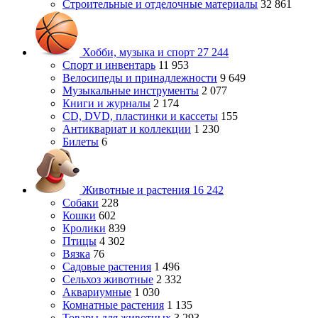
Строительные и отделочные материалы
32 861
Хобби, музыка и спорт
27 244
Спорт и инвентарь
11 953
Велосипеды и принадлежности
9 649
Музыкальные инструменты
2 077
Книги и журналы
2 174
CD, DVD, пластинки и кассеты
155
Антиквариат и коллекции
1 230
Билеты
6
Животные и растения
16 242
Собаки
228
Кошки
602
Кролики
839
Птицы
4 302
Вязка
76
Садовые растения
1 496
Сельхоз животные
2 332
Аквариумные
1 030
Комнатные растения
1 135
Товары для животных
3 293