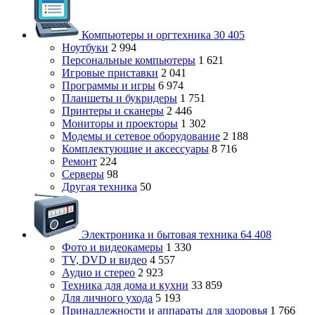
Компьютеры и оргтехника
30 405
Ноутбуки
2 994
Персональные компьютеры
1 621
Игровые приставки
2 041
Программы и игры
6 974
Планшеты и букридеры
1 751
Принтеры и сканеры
2 446
Мониторы и проекторы
1 302
Модемы и сетевое оборудование
2 188
Комплектующие и аксессуары
8 716
Ремонт
224
Серверы
98
Другая техника
50
Электроника и бытовая техника
64 408
Фото и видеокамеры
1 330
TV, DVD и видео
4 557
Аудио и стерео
2 923
Техника для дома и кухни
33 859
Для личного ухода
5 193
Принадлежности и аппараты для здоровья
1 766