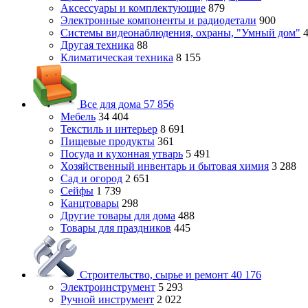
Аксессуары и комплектующие
879
Электронные компоненты и радиодетали
900
Системы видеонаблюдения, охраны, "Умный дом"
Другая техника
88
Климатическая техника
8 155
Все для дома
57 856
Мебель
34 404
Текстиль и интерьер
8 691
Пищевые продукты
361
Посуда и кухонная утварь
5 491
Хозяйственный инвентарь и бытовая химия
3 288
Сад и огород
2 651
Сейфы
1 739
Канцтовары
298
Другие товары для дома
488
Товары для праздников
445
Строительство, сырье и ремонт
40 176
Электроинструмент
5 293
Ручной инструмент
2 022