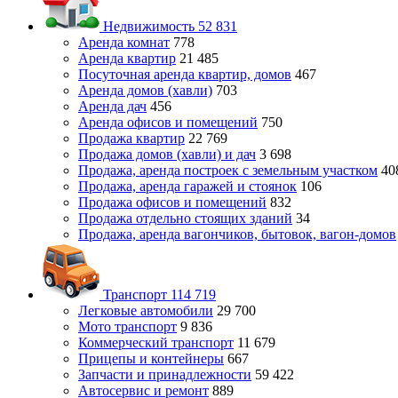
Недвижимость
52 831
Аренда комнат
778
Аренда квартир
21 485
Посуточная аренда квартир, домов
467
Аренда домов (хавли)
703
Аренда дач
456
Аренда офисов и помещений
750
Продажа квартир
22 769
Продажа домов (хавли) и дач
3 698
Продажа, аренда построек с земельным участком
40
Продажа, аренда гаражей и стоянок
106
Продажа офисов и помещений
832
Продажа отдельно стоящих зданий
34
Продажа, аренда вагончиков, бытовок, вагон-домов
Транспорт
114 719
Легковые автомобили
29 700
Мото транспорт
9 836
Коммерческий транспорт
11 679
Прицепы и контейнеры
667
Запчасти и принадлежности
59 422
Автосервис и ремонт
889