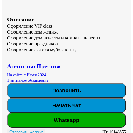
Описание
Оформление VIP class 

Оформление дом жениха

Оформление дом невесты и комнаты невесты 

Оформление праздников 

Оформление фотиха муборак и.т.д
Агентство Престиж
На сайте с Июля 2024
1 активное объявление
Позвонить
Начать чат
Whatsapp
ID:
16148855
Отправить жалобу