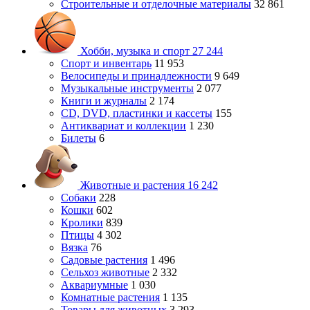
Строительные и отделочные материалы
32 861
Хобби, музыка и спорт
27 244
Спорт и инвентарь
11 953
Велосипеды и принадлежности
9 649
Музыкальные инструменты
2 077
Книги и журналы
2 174
CD, DVD, пластинки и кассеты
155
Антиквариат и коллекции
1 230
Билеты
6
Животные и растения
16 242
Собаки
228
Кошки
602
Кролики
839
Птицы
4 302
Вязка
76
Садовые растения
1 496
Сельхоз животные
2 332
Аквариумные
1 030
Комнатные растения
1 135
Товары для животных
3 293