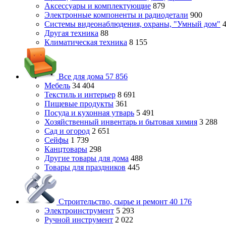
Аксессуары и комплектующие
879
Электронные компоненты и радиодетали
900
Системы видеонаблюдения, охраны, "Умный дом"
Другая техника
88
Климатическая техника
8 155
Все для дома
57 856
Мебель
34 404
Текстиль и интерьер
8 691
Пищевые продукты
361
Посуда и кухонная утварь
5 491
Хозяйственный инвентарь и бытовая химия
3 288
Сад и огород
2 651
Сейфы
1 739
Канцтовары
298
Другие товары для дома
488
Товары для праздников
445
Строительство, сырье и ремонт
40 176
Электроинструмент
5 293
Ручной инструмент
2 022