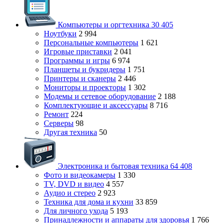
Компьютеры и оргтехника
30 405
Ноутбуки
2 994
Персональные компьютеры
1 621
Игровые приставки
2 041
Программы и игры
6 974
Планшеты и букридеры
1 751
Принтеры и сканеры
2 446
Мониторы и проекторы
1 302
Модемы и сетевое оборудование
2 188
Комплектующие и аксессуары
8 716
Ремонт
224
Серверы
98
Другая техника
50
Электроника и бытовая техника
64 408
Фото и видеокамеры
1 330
TV, DVD и видео
4 557
Аудио и стерео
2 923
Техника для дома и кухни
33 859
Для личного ухода
5 193
Принадлежности и аппараты для здоровья
1 766