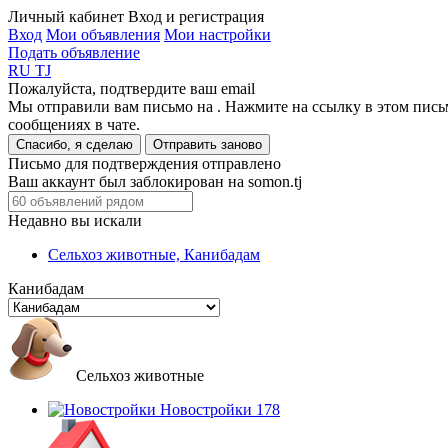
Личный кабинет
Вход и регистрация
Вход
Мои объявления
Мои настройки
Подать объявление
RU
TJ
Пожалуйста, подтвердите ваш email
Мы отправили вам письмо на
. Нажмите на ссылку в этом пись
сообщениях в чате.
Спасибо, я сделаю
Отправить заново
Письмо для подтверждения отправлено
Ваш аккаунт был заблокирован на somon.tj
Недавно вы искали
Сельхоз животные, Канибадам
Канибадам
Сельхоз животные
Новостройки
178