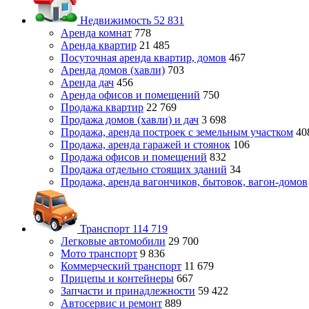
Недвижимость
52 831
Аренда комнат
778
Аренда квартир
21 485
Посуточная аренда квартир, домов
467
Аренда домов (хавли)
703
Аренда дач
456
Аренда офисов и помещений
750
Продажа квартир
22 769
Продажа домов (хавли) и дач
3 698
Продажа, аренда построек с земельным участком
40
Продажа, аренда гаражей и стоянок
106
Продажа офисов и помещений
832
Продажа отдельно стоящих зданий
34
Продажа, аренда вагончиков, бытовок, вагон-домов
Транспорт
114 719
Легковые автомобили
29 700
Мото транспорт
9 836
Коммерческий транспорт
11 679
Прицепы и контейнеры
667
Запчасти и принадлежности
59 422
Автосервис и ремонт
889