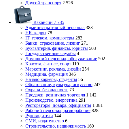
Другой транспорт
2 526
Вакансии
7 735
Административный персонал
388
HR, кадры
78
IT, телеком, компьютеры
283
Банки, страхование, лизинг
271
Бухгалтерия, финансы, юристы
503
Государственные службы
4
Домашний персонал, обслуживание
502
Красота, фитнес, спорт
119
Маркетинг, реклама, дизайн
254
Медицина, фармация
346
Начало карьеры, студенты
56
Образование, культура, искусство
247
Охрана, безопасность
73
Продажи, розничная торговля
1 142
Производство, энергетика
291
Рестораторы, повара, официанты
1 381
Рабочий персонал, разнорабочие
828
Руководители
144
СМИ, издательство
6
Строительство, недвижимость
160