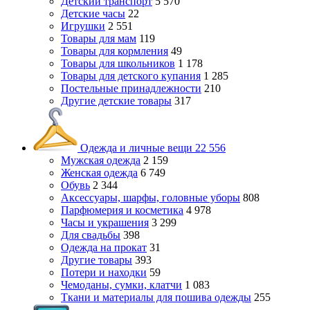
Детский транспорт
5 570
Детские часы
22
Игрушки
2 551
Товары для мам
119
Товары для кормления
49
Товары для школьников
1 178
Товары для детского купания
1 285
Постельные принадлежности
210
Другие детские товары
317
Одежда и личные вещи
22 556
Мужская одежда
2 159
Женская одежда
6 749
Обувь
2 344
Аксессуары, шарфы, головные уборы
808
Парфюмерия и косметика
4 978
Часы и украшения
3 299
Для свадьбы
398
Одежда на прокат
31
Другие товары
393
Потери и находки
59
Чемоданы, сумки, клатчи
1 083
Ткани и материалы для пошива одежды
255