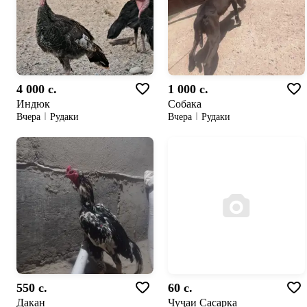
4 000 c.
1 000 c.
Индюк
Собака
Вчера
Рудаки
Вчера
Рудаки
550 c.
60 c.
Дакан
Чуҷаи Сасарка