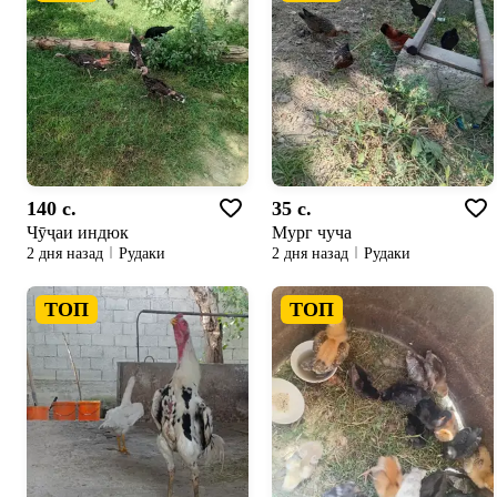
140 c.
35 c.
Чӯҷаи индюк
Мург чуча
2 дня назад
Рудаки
2 дня назад
Рудаки
ТОП
ТОП