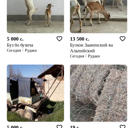
5 000 c.
13 500 c.
Буз бо бузича
Бузхои Зааненский ва
Альпийский
Сегодня
Рудаки
Сегодня
Рудаки
5 000 c.
19 c.