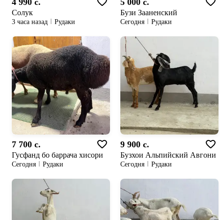
4 990 c.
5 000 c.
Солук
Бузи Зааненский
3 часа назад
Рудаки
Сегодня
Рудаки
7 700 c.
9 900 c.
Гусфанд бо баррача хисори
Бузхои Альпийский Авгони
Сегодня
Рудаки
Сегодня
Рудаки