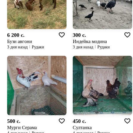
6 200 c.
300 c.
Бузи авгони
Индейка модина
3 дня назад
Рудаки
3 дня назад
Рудаки
500 c.
450 c.
Мурги Серама
Султанка