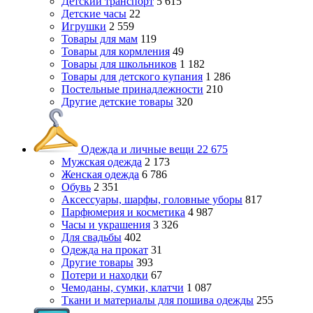
Детский транспорт
5 615
Детские часы
22
Игрушки
2 559
Товары для мам
119
Товары для кормления
49
Товары для школьников
1 182
Товары для детского купания
1 286
Постельные принадлежности
210
Другие детские товары
320
Одежда и личные вещи
22 675
Мужская одежда
2 173
Женская одежда
6 786
Обувь
2 351
Аксессуары, шарфы, головные уборы
817
Парфюмерия и косметика
4 987
Часы и украшения
3 326
Для свадьбы
402
Одежда на прокат
31
Другие товары
393
Потери и находки
67
Чемоданы, сумки, клатчи
1 087
Ткани и материалы для пошива одежды
255