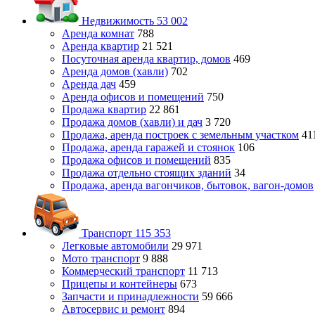
Недвижимость
53 002
Аренда комнат
788
Аренда квартир
21 521
Посуточная аренда квартир, домов
469
Аренда домов (хавли)
702
Аренда дач
459
Аренда офисов и помещений
750
Продажа квартир
22 861
Продажа домов (хавли) и дач
3 720
Продажа, аренда построек с земельным участком
41
Продажа, аренда гаражей и стоянок
106
Продажа офисов и помещений
835
Продажа отдельно стоящих зданий
34
Продажа, аренда вагончиков, бытовок, вагон-домов
Транспорт
115 353
Легковые автомобили
29 971
Мото транспорт
9 888
Коммерческий транспорт
11 713
Прицепы и контейнеры
673
Запчасти и принадлежности
59 666
Автосервис и ремонт
894