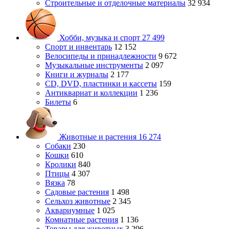
Строительные и отделочные материалы
32 934
Хобби, музыка и спорт
27 499
Спорт и инвентарь
12 152
Велосипеды и принадлежности
9 672
Музыкальные инструменты
2 097
Книги и журналы
2 177
CD, DVD, пластинки и кассеты
159
Антиквариат и коллекции
1 236
Билеты
6
Животные и растения
16 274
Собаки
230
Кошки
610
Кролики
840
Птицы
4 307
Вязка
78
Садовые растения
1 498
Сельхоз животные
2 345
Аквариумные
1 025
Комнатные растения
1 136
Товары для животных
3 296