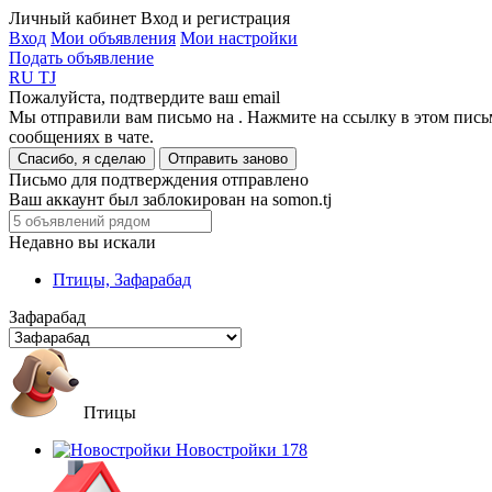
Личный кабинет
Вход и регистрация
Вход
Мои объявления
Мои настройки
Подать объявление
RU
TJ
Пожалуйста, подтвердите ваш email
Мы отправили вам письмо на
. Нажмите на ссылку в этом пись
сообщениях в чате.
Спасибо, я сделаю
Отправить заново
Письмо для подтверждения отправлено
Ваш аккаунт был заблокирован на somon.tj
Недавно вы искали
Птицы, Зафарабад
Зафарабад
Птицы
Новостройки
178