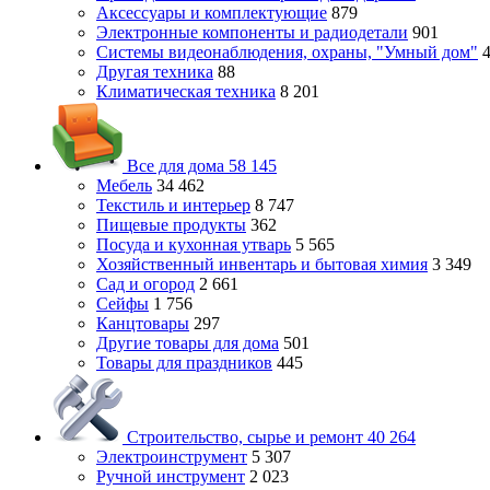
Аксессуары и комплектующие
879
Электронные компоненты и радиодетали
901
Системы видеонаблюдения, охраны, "Умный дом"
Другая техника
88
Климатическая техника
8 201
Все для дома
58 145
Мебель
34 462
Текстиль и интерьер
8 747
Пищевые продукты
362
Посуда и кухонная утварь
5 565
Хозяйственный инвентарь и бытовая химия
3 349
Сад и огород
2 661
Сейфы
1 756
Канцтовары
297
Другие товары для дома
501
Товары для праздников
445
Строительство, сырье и ремонт
40 264
Электроинструмент
5 307
Ручной инструмент
2 023