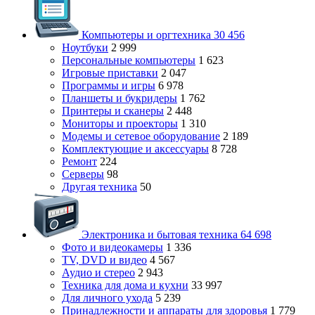
Компьютеры и оргтехника
30 456
Ноутбуки
2 999
Персональные компьютеры
1 623
Игровые приставки
2 047
Программы и игры
6 978
Планшеты и букридеры
1 762
Принтеры и сканеры
2 448
Мониторы и проекторы
1 310
Модемы и сетевое оборудование
2 189
Комплектующие и аксессуары
8 728
Ремонт
224
Серверы
98
Другая техника
50
Электроника и бытовая техника
64 698
Фото и видеокамеры
1 336
TV, DVD и видео
4 567
Аудио и стерео
2 943
Техника для дома и кухни
33 997
Для личного ухода
5 239
Принадлежности и аппараты для здоровья
1 779