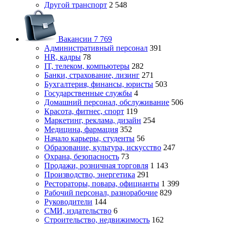
Другой транспорт
2 548
Вакансии
7 769
Административный персонал
391
HR, кадры
78
IT, телеком, компьютеры
282
Банки, страхование, лизинг
271
Бухгалтерия, финансы, юристы
503
Государственные службы
4
Домашний персонал, обслуживание
506
Красота, фитнес, спорт
119
Маркетинг, реклама, дизайн
254
Медицина, фармация
352
Начало карьеры, студенты
56
Образование, культура, искусство
247
Охрана, безопасность
73
Продажи, розничная торговля
1 143
Производство, энергетика
291
Рестораторы, повара, официанты
1 399
Рабочий персонал, разнорабочие
829
Руководители
144
СМИ, издательство
6
Строительство, недвижимость
162