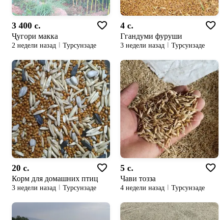
3 400 c.
4 c.
Ҷугори макка
Ггандуми фуруши
2 недели назад
Турсунзаде
3 недели назад
Турсунзаде
20 c.
5 c.
Корм для домашних птиц
Чави тозза
3 недели назад
Турсунзаде
4 недели назад
Турсунзаде