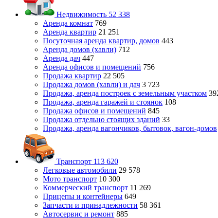
Недвижимость
52 338
Аренда комнат
769
Аренда квартир
21 251
Посуточная аренда квартир, домов
443
Аренда домов (хавли)
712
Аренда дач
447
Аренда офисов и помещений
756
Продажа квартир
22 505
Продажа домов (хавли) и дач
3 723
Продажа, аренда построек с земельным участком
39
Продажа, аренда гаражей и стоянок
108
Продажа офисов и помещений
845
Продажа отдельно стоящих зданий
33
Продажа, аренда вагончиков, бытовок, вагон-домов
Транспорт
113 620
Легковые автомобили
29 578
Мото транспорт
10 300
Коммерческий транспорт
11 269
Прицепы и контейнеры
649
Запчасти и принадлежности
58 361
Автосервис и ремонт
885