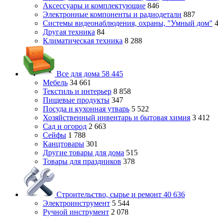
Аксессуары и комплектующие
846
Электронные компоненты и радиодетали
887
Системы видеонаблюдения, охраны, "Умный дом"
Другая техника
84
Климатическая техника
8 288
Все для дома
58 445
Мебель
34 661
Текстиль и интерьер
8 858
Пищевые продукты
347
Посуда и кухонная утварь
5 522
Хозяйственный инвентарь и бытовая химия
3 412
Сад и огород
2 663
Сейфы
1 788
Канцтовары
301
Другие товары для дома
515
Товары для праздников
378
Строительство, сырье и ремонт
40 636
Электроинструмент
5 544
Ручной инструмент
2 078