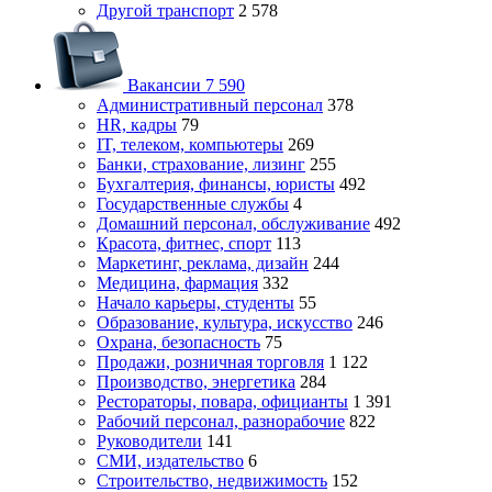
Другой транспорт
2 578
Вакансии
7 590
Административный персонал
378
HR, кадры
79
IT, телеком, компьютеры
269
Банки, страхование, лизинг
255
Бухгалтерия, финансы, юристы
492
Государственные службы
4
Домашний персонал, обслуживание
492
Красота, фитнес, спорт
113
Маркетинг, реклама, дизайн
244
Медицина, фармация
332
Начало карьеры, студенты
55
Образование, культура, искусство
246
Охрана, безопасность
75
Продажи, розничная торговля
1 122
Производство, энергетика
284
Рестораторы, повара, официанты
1 391
Рабочий персонал, разнорабочие
822
Руководители
141
СМИ, издательство
6
Строительство, недвижимость
152