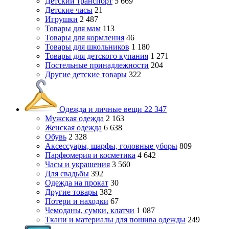
Детский транспорт
5 669
Детские часы
21
Игрушки
2 487
Товары для мам
113
Товары для кормления
46
Товары для школьников
1 180
Товары для детского купания
1 271
Постельные принадлежности
204
Другие детские товары
322
Одежда и личные вещи
22 347
Мужская одежда
2 163
Женская одежда
6 638
Обувь
2 328
Аксессуары, шарфы, головные уборы
809
Парфюмерия и косметика
4 642
Часы и украшения
3 560
Для свадьбы
392
Одежда на прокат
30
Другие товары
382
Потери и находки
67
Чемоданы, сумки, клатчи
1 087
Ткани и материалы для пошива одежды
249