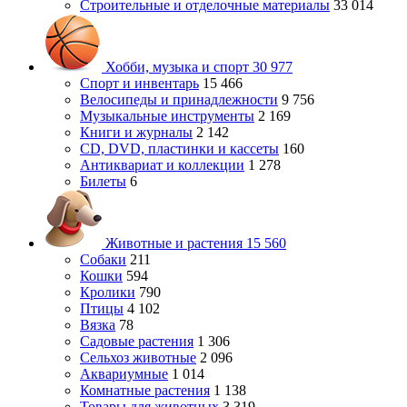
Строительные и отделочные материалы
33 014
Хобби, музыка и спорт
30 977
Спорт и инвентарь
15 466
Велосипеды и принадлежности
9 756
Музыкальные инструменты
2 169
Книги и журналы
2 142
CD, DVD, пластинки и кассеты
160
Антиквариат и коллекции
1 278
Билеты
6
Животные и растения
15 560
Собаки
211
Кошки
594
Кролики
790
Птицы
4 102
Вязка
78
Садовые растения
1 306
Сельхоз животные
2 096
Аквариумные
1 014
Комнатные растения
1 138
Товары для животных
3 319