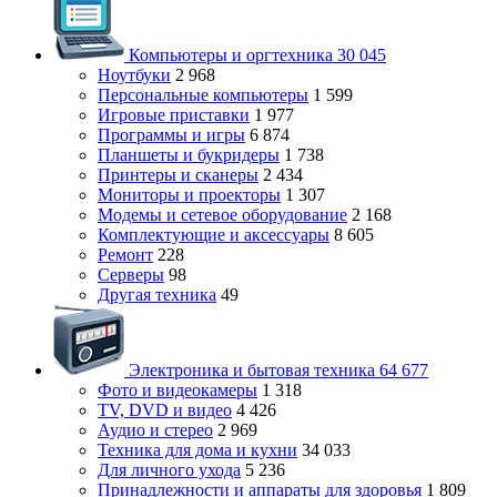
Компьютеры и оргтехника
30 045
Ноутбуки
2 968
Персональные компьютеры
1 599
Игровые приставки
1 977
Программы и игры
6 874
Планшеты и букридеры
1 738
Принтеры и сканеры
2 434
Мониторы и проекторы
1 307
Модемы и сетевое оборудование
2 168
Комплектующие и аксессуары
8 605
Ремонт
228
Серверы
98
Другая техника
49
Электроника и бытовая техника
64 677
Фото и видеокамеры
1 318
TV, DVD и видео
4 426
Аудио и стерео
2 969
Техника для дома и кухни
34 033
Для личного ухода
5 236
Принадлежности и аппараты для здоровья
1 809