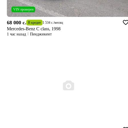
VIN проверен
68 000 c.
В кредит
1 534 c.
/
месяц
Mercedes-Benz C class, 1998
1 час назад
Пенджикент