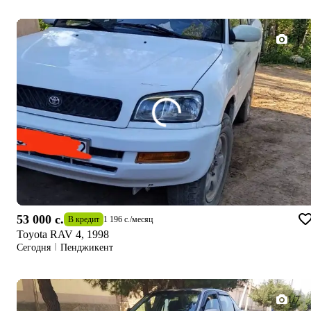
1/3
53 000 c.
В кредит
1 196 c.
/
месяц
Toyota RAV 4, 1998
Сегодня
Пенджикент
1/7