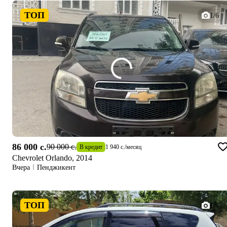
ТОП
1/6
86 000 c.
90 000 c.
В кредит
1 940 c.
/
месяц
Chevrolet Orlando, 2014
Вчера
Пенджикент
ТОП
1/5