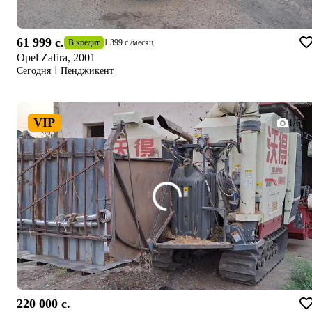
61 999 c.
В кредит
1 399 c.
/
месяц
Opel Zafira, 2001
Сегодня
Пенджикент
VIP
1/6
220 000 c.