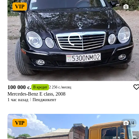
VIP
1/5
100 000 c.
В кредит
2 256 c.
/
месяц
Mercedes-Benz E class, 2008
1 час назад
Пенджикент
VIP
1/4