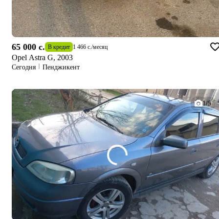
65 000 c.
В кредит
1 466 c.
/
месяц
Opel Astra G, 2003
Сегодня
Пенджикент
1/5