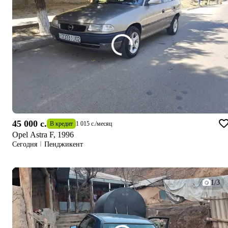
45 000 c.
В кредит
1 015 c.
/
месяц
Opel Astra F, 1996
Сегодня
Пенджикент
1/3